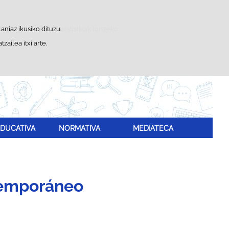
Bilatzailea
a gogobetetasun-estatistikak lortzeko.
aniaz ikusiko dituzu.
ailea itxi arte.
an
.
DUCATIVA
NORMATIVA
MEDIATECA
temporáneo