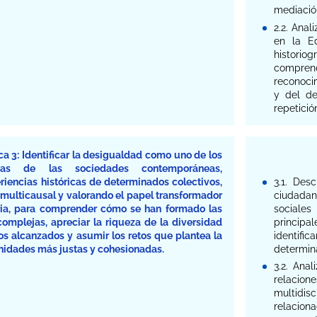
mediació
2.2. Anal
en la E
historio
comprend
reconocim
y del de
repetició
a 3: Identificar la desigualdad como uno de los
emas de las sociedades contemporáneas,
riencias históricas de determinados colectivos,
3.1. Des
 multicausal y valorando el papel transformador
ciudadan
oria, para comprender cómo se han formado las
sociales
omplejas, apreciar la riqueza de la diversidad
principal
gros alcanzados y asumir los retos que plantea la
identifi
idades más justas y cohesionadas.
determin
3.2. Anal
relacion
multidisc
relacio