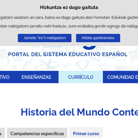
Hizkuntza ez dago gaituta
Cookie politika
Edukira salto egin
ltzen ditu nabigazioa errazteko eta hirugarrenen cookie-ak erabilera- et
gatzen saiatzen ari zara, baina ez dago gaituta atari honetan. Edukiak gaztel
tan nabigatzen jarraitu nahi baduzu, zure erabakia gorde egingo da nabigatz
nformazio gehiago lor dezakezu gure "Cookie-ak" atalean,
legezko oharre
Jarraitu "eu"n nabigatzen
Onartu
Ukatu
Aldatu gaztelaniara
TIVO
ENSEÑANZAS
CURRÍCULO
COMUNIDAD E
Historia del Mundo Con
a
Competencias específicas
Primer curso