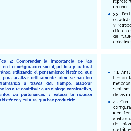
represent
reconocim
3.3. Ded
estadísti
y retroc
diferent
de futur
colectivo
fica 4: Comprender la importancia de las
 en la configuración social, política y cultural
neo, utilizando el pensamiento histórico, sus
4.1. Ana
 para analizar críticamente cómo se han ido
tiempo l
nformando a través del tiempo, elaborar
métodos d
n los que contribuir a un diálogo constructivo,
sentimien
ientos de pertenencia, y valorar la riqueza
de las m
o histórico y cultural que han producido.
4.2. Comp
configura
identifi
análisis 
de info
contribuy