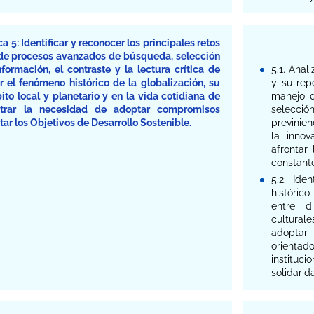
 5: Identificar y reconocer los principales retos
s de procesos avanzados de búsqueda, selección
formación, el contraste y la lectura crítica de
5.1. Anal
r el fenómeno histórico de la globalización, su
y su rep
to local y planetario y en la vida cotidiana de
manejo d
strar la necesidad de adoptar compromisos
selecció
tar los Objetivos de Desarrollo Sostenible.
previnie
la inno
afrontar
constant
5.2. Ide
histórico
entre d
cultural
adoptar
orientad
instituci
solidarid