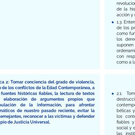
revoluci
de la hi
acción y
1.3. Ente
de los p
como fun
los dere
suponen 
ordenami
con resp
como a l
a 2: Tomar conciencia del grado de violencia,
n de los conflictos de la Edad Contemporánea, a
uentes históricas fiables, la lectura de textos
2.1. To
 la elaboración de argumentos propios que
destrucc
ulación de la información, para afrontar
contempo
máticos de nuestro pasado reciente, evitar la
bélicas 
semejantes, reconocer a las víctimas y defender
los cont
ipio de Justicia Universal.
fiables 
social y 
las inst