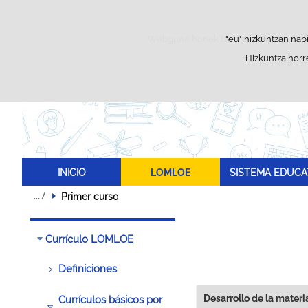
Webgune honek berezko cookie-ak erabi
"eu" hizkuntzan nabi
Hizkuntza horre
I
INICIO
LOMLOE
SISTEMA EDUCA
Primer curso
Currículo LOMLOE
Definiciones
Desarrollo de la materi
Currículos básicos por