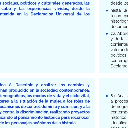
s sociales, políticos y culturales generados, las
desde lo
 cabo y las experiencias vividas, desde la
hasta la
ontenida en la Declaración Universal de los
fenómen
historio
document
7.2. Abor
y de la 
corriente
valorand
político
contemp
Declarac
ica 8: Describir y analizar los cambios y
han producido en la sociedad contemporánea,
mográficos, los modos de vida y el ciclo vital,
8.1. Anal
erés a la situación de la mujer, a los roles de
a proces
ecanismos de control, dominio y sumisión, y a la
demográf
y contra la discriminación, realizando proyectos
contemp
licando el pensamiento histórico para reconocer
históri
de los personajes anónimos de la historia.
identifi