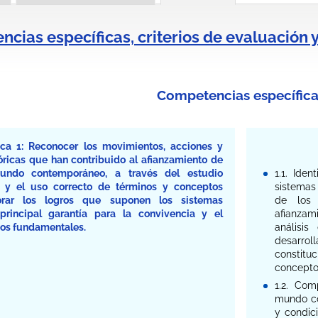
cias específicas, criterios de evaluación 
Competencias específica
ca 1: Reconocer los movimientos, acciones y
óricas que han contribuido al afianzamiento de
mundo contemporáneo, a través del estudio
1.1. Ide
y el uso correcto de términos y conceptos
sistemas
lorar los logros que suponen los sistemas
de los 
rincipal garantía para la convivencia y el
afianzami
hos fundamentales.
análisis
desarro
constitu
conceptos
1.2. Com
mundo co
y condici