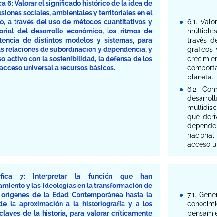
6: Valorar el significado histórico de la idea de
iones sociales, ambientales y territoriales en el
 a través del uso de métodos cuantitativos y
6.1. Valo
torial del desarrollo económico, los ritmos de
múltiple
stencia de distintos modelos y sistemas, para
través d
as relaciones de subordinación y dependencia, y
gráficos 
activo con la sostenibilidad, la defensa de los
crecim
 acceso universal a recursos básicos.
comporta
planeta.
6.2. Com
desarrol
multidisc
que deri
dependen
nacional
acceso un
ífica 7: Interpretar la función que han
iento y las ideologías en la transformación de
s orígenes de la Edad Contemporánea hasta la
7.1. Gene
de la aproximación a la historiografía y a los
conocim
laves de la historia, para valorar críticamente
pensamien