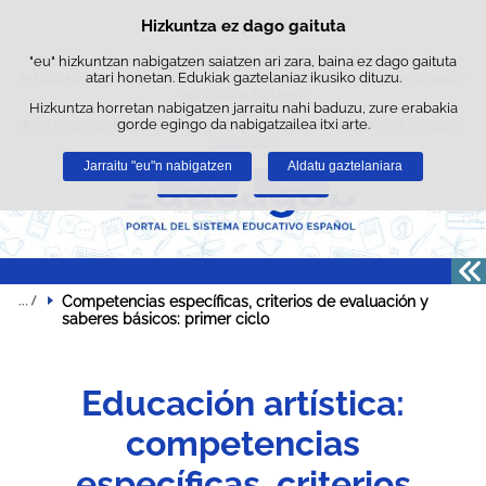
Bilatz
Hizkuntza ez dago gaituta
Cookie politika
Edukira salto egin
"eu" hizkuntzan nabigatzen saiatzen ari zara, baina ez dago gaituta
Webgune honek berezko cookie-ak erabiltzen ditu nabigazioa
errazteko eta hirugarrenen cookie-ak erabilera- eta gogobetetasun-
atari honetan. Edukiak gaztelaniaz ikusiko dituzu.
estatistikak lortzeko.
Hizkuntza horretan nabigatzen jarraitu nahi baduzu, zure erabakia
Informazio gehiago lor dezakezu gure "Cookie-ak" atalean,
gorde egingo da nabigatzailea itxi arte.
legezko
oharrean
.
Jarraitu "eu"n nabigatzen
Aldatu gaztelaniara
Onartu
Ukatu
Competencias específicas, criterios de evaluación y 
saberes básicos: primer ciclo
Educación artística:
competencias
específicas, criterios