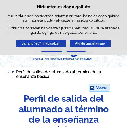
Bilatz
Hizkuntza ez dago gaituta
Cookie politika
Edukira salto egin
"eu" hizkuntzan nabigatzen saiatzen ari zara, baina ez dago gaituta
Webgune honek berezko cookie-ak erabiltzen ditu nabigazioa
errazteko eta hirugarrenen cookie-ak erabilera- eta gogobetetasun-
atari honetan. Edukiak gaztelaniaz ikusiko dituzu.
estatistikak lortzeko.
Hizkuntza horretan nabigatzen jarraitu nahi baduzu, zure erabakia
Informazio gehiago lor dezakezu gure "Cookie-ak" atalean,
gorde egingo da nabigatzailea itxi arte.
legezko
oharrean
.
Jarraitu "eu"n nabigatzen
Aldatu gaztelaniara
Onartu
Ukatu
Perfil de salida del alumnado al término de la 
enseñanza básica
Volver
Perfil de salida del
alumnado al término
de la enseñanza