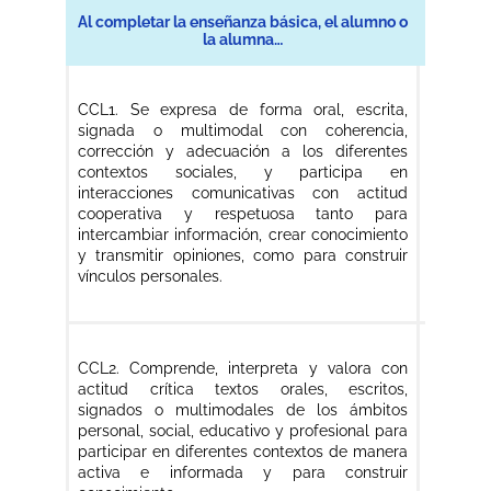
Al completar la enseñanza básica, el alumno o
Al comp
la alumna…
CCL1. S
CCL1. Se expresa de forma oral, escrita,
signad
signada o multimodal con coherencia,
coheren
corrección y adecuación a los diferentes
diferent
contextos sociales, y participa en
y partic
interacciones comunicativas con actitud
con acti
cooperativa y respetuosa tanto para
para i
intercambiar información, crear conocimiento
conocim
y transmitir opiniones, como para construir
como p
vínculos personales.
relacion
CCL2. C
CCL2. Comprende, interpreta y valora con
actitud
actitud crítica textos orales, escritos,
signado
signados o multimodales de los ámbitos
ámbitos,
personal, social, educativo y profesional para
acadé
participar en diferentes contextos de manera
comunica
activa e informada y para construir
context