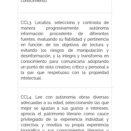
conocimiento.
para con
CCL3. Localiza, selecciona y contrasta de
CCL3. L
manera progresivamente autónoma
manera 
información procedente de diferentes
de difer
fuentes, evaluando su fiabilidad y pertinencia
y pertin
en función de los objetivos de lectura y
lectur
evitando los riesgos de manipulación y
manipula
desinformación, y la integra y transforma en
trans
conocimiento para comunicarla adoptando
comunic
un punto de vista creativo, crítico y personal a
adoptan
la par que respetuoso con la propiedad
crítico
intelectual.
propieda
CCL4. Lee con autonomía obras diversas
CCL4. L
adecuadas a su edad, seleccionando las que
de la li
mejor se ajustan a sus gustos e intereses;
su cont
aprecia el patrimonio literario como cauce
con la tr
privilegiado de la experiencia individual y
examina
colectiva; y moviliza su propia experiencia
actuali
biográfica y sus conocimientos literarios y