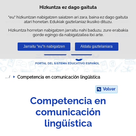
Bilatz
Hizkuntza ez dago gaituta
Cookie politika
Edukira salto egin
"eu" hizkuntzan nabigatzen saiatzen ari zara, baina ez dago gaituta
Webgune honek berezko cookie-ak erabiltzen ditu nabigazioa
errazteko eta hirugarrenen cookie-ak erabilera- eta gogobetetasun-
atari honetan. Edukiak gaztelaniaz ikusiko dituzu.
estatistikak lortzeko.
Hizkuntza horretan nabigatzen jarraitu nahi baduzu, zure erabakia
Informazio gehiago lor dezakezu gure "Cookie-ak" atalean,
gorde egingo da nabigatzailea itxi arte.
legezko
oharrean
.
Jarraitu "eu"n nabigatzen
Aldatu gaztelaniara
Onartu
Ukatu
Competencia en comunicación lingüística
Volver
Competencia en
comunicación
lingüística