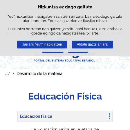
Bilatz
Hizkuntza ez dago gaituta
Cookie politika
Edukira salto egin
"eu" hizkuntzan nabigatzen saiatzen ari zara, baina ez dago gaituta
Webgune honek berezko cookie-ak erabiltzen ditu nabigazioa
errazteko eta hirugarrenen cookie-ak erabilera- eta gogobetetasun-
atari honetan. Edukiak gaztelaniaz ikusiko dituzu.
estatistikak lortzeko.
Hizkuntza horretan nabigatzen jarraitu nahi baduzu, zure erabakia
Informazio gehiago lor dezakezu gure "Cookie-ak" atalean,
gorde egingo da nabigatzailea itxi arte.
legezko
oharrean
.
Jarraitu "eu"n nabigatzen
Aldatu gaztelaniara
Onartu
Ukatu
Desarrollo de la materia
Educación Física
Educación Física
La Educación Física en la etapa de