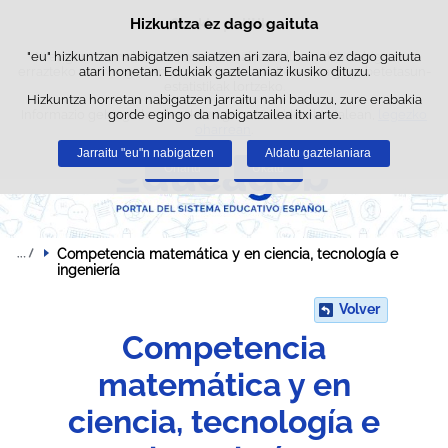
Bilatz
Hizkuntza ez dago gaituta
Cookie politika
Edukira salto egin
"eu" hizkuntzan nabigatzen saiatzen ari zara, baina ez dago gaituta
Webgune honek berezko cookie-ak erabiltzen ditu nabigazioa
errazteko eta hirugarrenen cookie-ak erabilera- eta gogobetetasun-
atari honetan. Edukiak gaztelaniaz ikusiko dituzu.
estatistikak lortzeko.
Hizkuntza horretan nabigatzen jarraitu nahi baduzu, zure erabakia
Informazio gehiago lor dezakezu gure "Cookie-ak" atalean,
gorde egingo da nabigatzailea itxi arte.
legezko
oharrean
.
Jarraitu "eu"n nabigatzen
Aldatu gaztelaniara
Onartu
Ukatu
Competencia matemática y en ciencia, tecnología e 
ingeniería
Volver
Competencia
matemática y en
ciencia, tecnología e