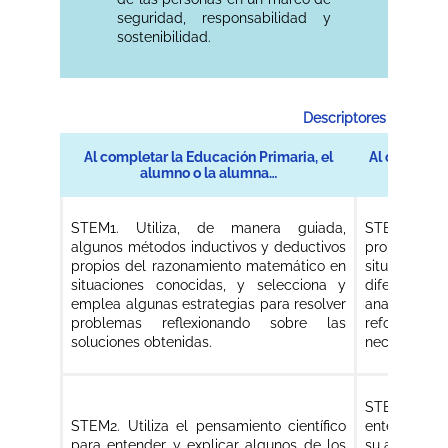
seguridad, responsabilidad y
sostenibilidad.
Descriptores operativ
Al completar la Educación Primaria, el
Al completar
alumno o la alumna…
STEM1. Utiliza, de manera guiada,
STEM1. Util
algunos métodos inductivos y deductivos
propios d
propios del razonamiento matemático en
situaciones
situaciones conocidas, y selecciona y
diferentes 
emplea algunas estrategias para resolver
analizando
problemas reflexionando sobre las
reformula
soluciones obtenidas.
necesario.
STEM2. Util
STEM2. Utiliza el pensamiento científico
entender y e
para entender y explicar algunos de los
su alrededor