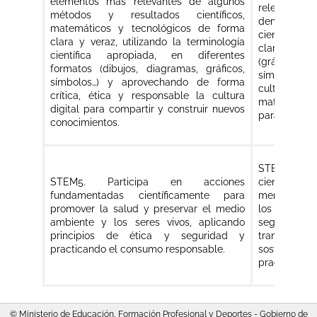
elementos más relevantes de algunos
relevante
métodos y resultados científicos,
demostrac
matemáticos y tecnológicos de forma
científicos,
clara y veraz, utilizando la terminología
clara y pr
científica apropiada, en diferentes
(gráficos, t
formatos (dibujos, diagramas, gráficos,
símbolos...
símbolos…) y aprovechando de forma
cultura di
crítica, ética y responsable la cultura
matemático-
digital para compartir y construir nuevos
para compart
conocimientos.
STEM5. Em
STEM5. Participa en acciones
científicam
fundamentadas científicamente para
mental y soc
promover la salud y preservar el medio
los seres vi
ambiente y los seres vivos, aplicando
seguridad e
principios de ética y seguridad y
transform
practicando el consumo responsable.
sostenible
practicando
© Ministerio de Educación, Formación Profesional y Deportes - Gobierno de