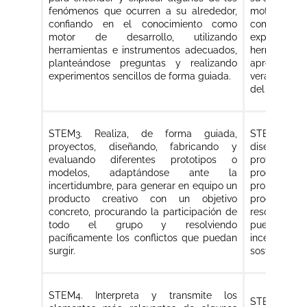
fenómenos que ocurren a su alrededor,
motor de de
confiando en el conocimiento como
comproba
motor de desarrollo, utilizando
experimenta
herramientas e instrumentos adecuados,
herramien
planteándose preguntas y realizando
apreciando 
experimentos sencillos de forma guiada.
veracidad y 
del alcance y
STEM3. Realiza, de forma guiada,
STEM3. Pl
proyectos, diseñando, fabricando y
diseñando, 
evaluando diferentes prototipos o
prototipos 
modelos, adaptándose ante la
productos q
incertidumbre, para generar en equipo un
problema 
producto creativo con un objetivo
procurando 
concreto, procurando la participación de
resolviendo
todo el grupo y resolviendo
puedan s
pacíficamente los conflictos que puedan
incertidumb
surgir.
sostenibilida
STEM4. Interpreta y transmite los
STEM4. Inter