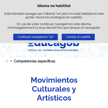
Busc
Idioma no habilitat
Política de cookies
Passar al contingut
Està intentant navegar per l'idioma "va" però no està habilitat en este
Este lloc web utilitza cookies pròpies per a facilitar la navegació i
cookies de tercers per a obtindre estadístiques d'ús i satisfacció.
portal. Veurà els continguts en castellà.
Podeu obtindre més informació en l'apartat "Cookies" del nostre
En cas de voler continuar navegant en este idioma,
avís
s'emmagatzemarà la seua decisió fins que tanque el navegador.
legal
.
Continuar navegant en "va"
Acceptar
Rebutjar
Canviar al castellà
Competencias específicas
Movimientos
Culturales y
Artísticos