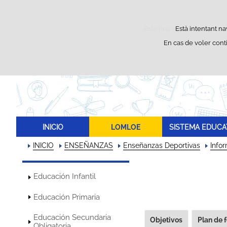
Este lloc web utilitza cookie
Està intentant na
En cas de voler cont
INICIO
LOMLOE
SISTEMA EDUCA
INICIO
ENSEÑANZAS
Enseñanzas Deportivas
Info
Educación Infantil
Educación Primaria
Educación Secundaria
Objetivos
Plan de 
Obligatoria