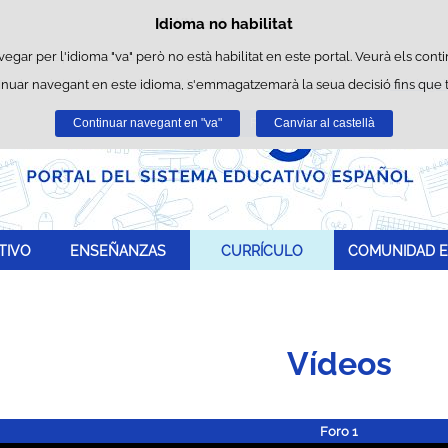
Idioma no habilitat
Política de cookies
Passar al contingut
s pròpies per a facilitar la navegació i cookies de tercers per a obtindre est
vegar per l'idioma "va" però no està habilitat en este portal. Veurà els conti
inuar navegant en este idioma, s'emmagatzemarà la seua decisió fins que
Podeu obtindre més informació en l'apartat "Cookies" del nostre
avís legal
Continuar navegant en "va"
Acceptar
Rebutjar
Canviar al castellà
TIVO
ENSEÑANZAS
CURRÍCULO
COMUNIDAD E
Vídeos
Foro 1