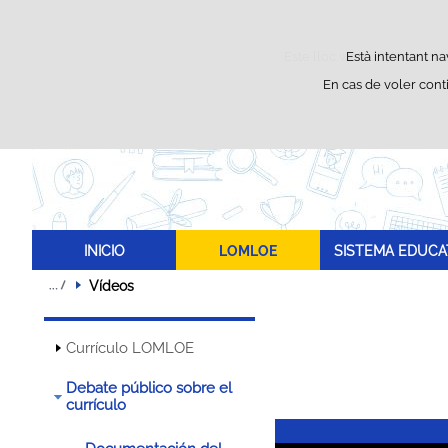
Este lloc web utilitza cookie
Està intentant na
En cas de voler cont
INICIO
LOMLOE
SISTEMA EDUCA
Vídeos
Currículo LOMLOE
Debate público sobre el
currículo