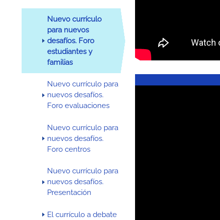
Nuevo currículo
para nuevos
desafíos. Foro
estudiantes y
familias
Nuevo currículo para
nuevos desafíos.
Foro evaluaciones
Nuevo currículo para
nuevos desafíos.
Foro centros
Nuevo currículo para
nuevos desafíos.
Presentación
El currículo a debate