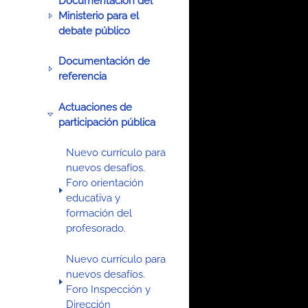
Documentación del
Ministerio para el
debate público
Documentación de
referencia
Actuaciones de
participación pública
Nuevo currículo para
nuevos desafíos.
Foro orientación
educativa y
formación del
profesorado.
Nuevo currículo para
nuevos desafíos.
Foro Inspección y
Dirección