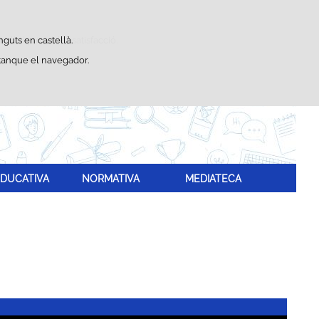
Buscador
adístiques d'ús i satisfacció.
nguts en castellà.
 tanque el navegador.
.
DUCATIVA
NORMATIVA
MEDIATECA