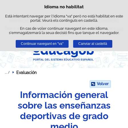
Busc
Idioma no habilitat
Política de cookies
Passar al contingut
Està intentant navegar per l'idioma "va" però no està habilitat en este
Este lloc web utilitza cookies pròpies per a facilitar la navegació i
cookies de tercers per a obtindre estadístiques d'ús i satisfacció.
portal. Veurà els continguts en castellà.
Podeu obtindre més informació en l'apartat "Cookies" del nostre
En cas de voler continuar navegant en este idioma,
avís
s'emmagatzemarà la seua decisió fins que tanque el navegador.
legal
.
Continuar navegant en "va"
Acceptar
Rebutjar
Canviar al castellà
Evaluación
Volver
Información general
sobre las enseñanzas
deportivas de grado
medio