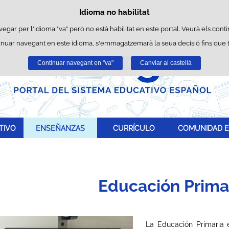
Idioma no habilitat
Política de cookies
Passar al contingut
s pròpies per a facilitar la navegació i cookies de tercers per a obtindre est
vegar per l'idioma "va" però no està habilitat en este portal. Veurà els conti
inuar navegant en este idioma, s'emmagatzemarà la seua decisió fins que
Podeu obtindre més informació en l'apartat "Cookies" del nostre
avís legal
Continuar navegant en "va"
Acceptar
Rebutjar
Canviar al castellà
TIVO
ENSEÑANZAS
CURRÍCULO
COMUNIDAD E
Educación Prima
La Educación Primaria