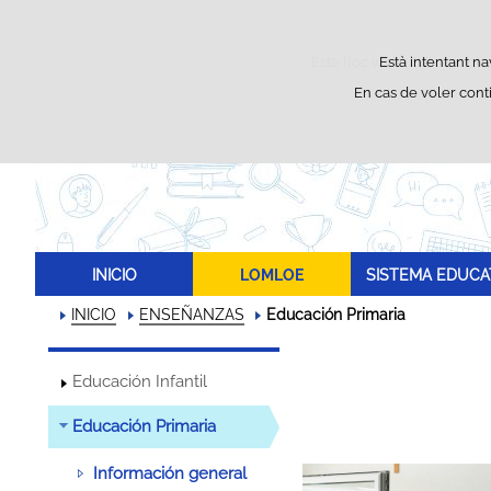
Este lloc web utilitza cookie
Està intentant na
En cas de voler cont
INICIO
LOMLOE
SISTEMA EDUCA
INICIO
ENSEÑANZAS
Educación Primaria
Educación Infantil
Educación Primaria
Información general