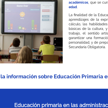
académicos
, que se cu
edad
.
La finalidad de la Educa
aprendizajes de la expre
cálculo, las habilidade
básicas de la cultura, 
trabajo, el sentido artí
garantizar una formació
personalidad, y de prep
Secundaria Obligatoria.
 la información sobre Educación Primaria
Educación primaria en las administra