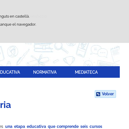
Buscador
adístiques d'ús i satisfacció.
nguts en castellà.
 tanque el navegador.
.
DUCATIVA
NORMATIVA
MEDIATECA
Volver
ria
 es
una etapa educativa que comprende seis cursos