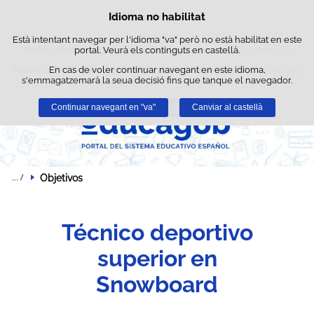
Busc
Idioma no habilitat
Política de cookies
Passar al contingut
Està intentant navegar per l'idioma "va" però no està habilitat en este
Este lloc web utilitza cookies pròpies per a facilitar la navegació i
cookies de tercers per a obtindre estadístiques d'ús i satisfacció.
portal. Veurà els continguts en castellà.
Podeu obtindre més informació en l'apartat "Cookies" del nostre
En cas de voler continuar navegant en este idioma,
avís
s'emmagatzemarà la seua decisió fins que tanque el navegador.
legal
.
Continuar navegant en "va"
Acceptar
Rebutjar
Canviar al castellà
Objetivos
Técnico deportivo
superior en
Snowboard