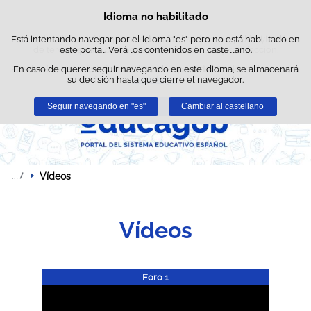
Busc
Idioma no habilitado
Política de cookies
Saltar al contenido
Esta web utiliza cookies propias para facilitar la navegación y cookies
Está intentando navegar por el idioma "es" pero no está habilitado en
de terceros para obtener estadísticas de uso y satisfacción.
este portal. Verá los contenidos en castellano.
Puede obtener más información en el apartado "Cookies" de nuestro
En caso de querer seguir navegando en este idioma, se almacenará
su decisión hasta que cierre el navegador.
aviso legal
.
Seguir navegando en "es"
Aceptar
Rechazar
Cambiar al castellano
Vídeos
Vídeos
Foro 1