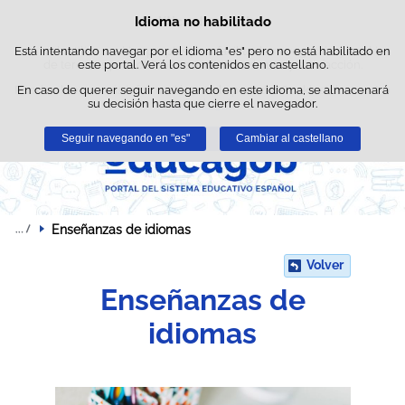
Busc
Idioma no habilitado
Política de cookies
Saltar al contenido
Esta web utiliza cookies propias para facilitar la navegación y cookies
Está intentando navegar por el idioma "es" pero no está habilitado en
de terceros para obtener estadísticas de uso y satisfacción.
este portal. Verá los contenidos en castellano.
Puede obtener más información en el apartado "Cookies" de nuestro
En caso de querer seguir navegando en este idioma, se almacenará
su decisión hasta que cierre el navegador.
aviso legal
.
Seguir navegando en "es"
Aceptar
Rechazar
Cambiar al castellano
Enseñanzas de idiomas
Volver
Enseñanzas de
idiomas