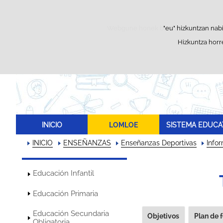
Webgune honek berezko cookie-ak erabi
"eu" hizkuntzan nabi
Hizkuntza horre
I
INICIO
LOMLOE
SISTEMA EDUCA
INICIO
ENSEÑANZAS
Enseñanzas Deportivas
Info
Educación Infantil
Educación Primaria
Educación Secundaria
Objetivos
Plan de 
Obligatoria