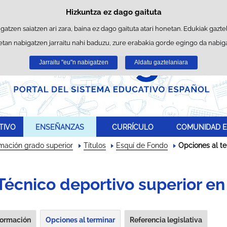
Hizkuntza ez dago gaituta
Cookie politika
Edukira salto egin
ltzen ditu nabigazioa errazteko eta hirugarrenen cookie-ak erabilera- et
gatzen saiatzen ari zara, baina ez dago gaituta atari honetan. Edukiak gaztel
tan nabigatzen jarraitu nahi baduzu, zure erabakia gorde egingo da nabigatz
nformazio gehiago lor dezakezu gure "Cookie-ak" atalean,
legezko oharre
Jarraitu "eu"n nabigatzen
Onartu
Ukatu
Aldatu gaztelaniara
TIVO
ENSEÑANZAS
CURRÍCULO
COMUNIDAD E
rmación grado superior
Títulos
Esquí de Fondo
Opciones al te
Técnico deportivo superior e
formación
Opciones al terminar
Referencia legislativa