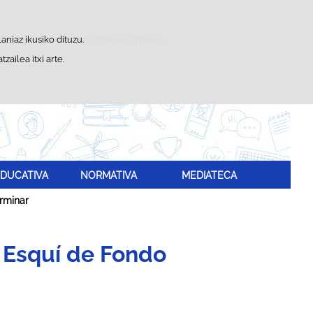
Bilatzailea
a gogobetetasun-estatistikak lortzeko.
aniaz ikusiko dituzu.
ailea itxi arte.
an
.
DUCATIVA
NORMATIVA
MEDIATECA
rminar
n Esquí de Fondo