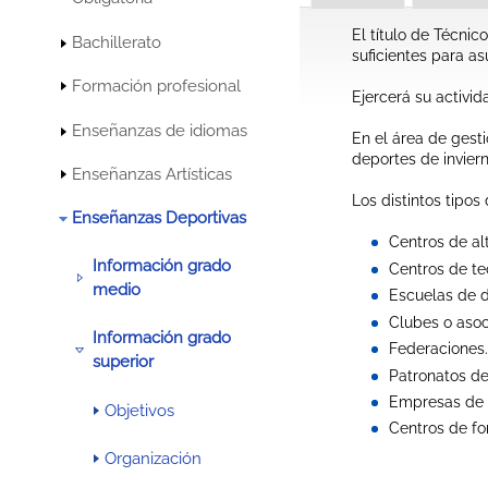
El título de Técni
Bachillerato
suficientes para a
Formación profesional
Ejercerá su activid
Enseñanzas de idiomas
En el área de gest
deportes de inviern
Enseñanzas Artísticas
Los distintos tipo
Enseñanzas Deportivas
Centros de al
Información grado
Centros de tec
medio
Escuelas de d
Clubes o asoc
Información grado
Federaciones.
superior
Patronatos de
Empresas de s
Objetivos
Centros de fo
Organización