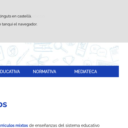
Cercador
ístiques d'ús i satisfacció.
inguts en castellà.
 tanqui el navegador.
DUCATIVA
NORMATIVA
MEDIATECA
os
rrículos mixtos
de enseñanzas del sistema educativo