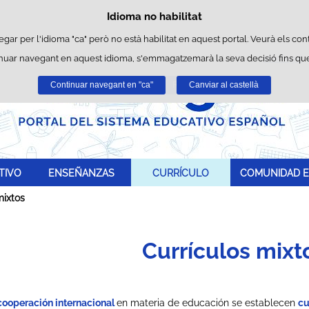
Idioma no habilitat
Política de cookies
Passar al contingut
okies pròpies per facilitar la navegació i cookies de tercers per obtenir estad
egar per l'idioma "ca" però no està habilitat en aquest portal. Veurà els cont
inuar navegant en aquest idioma, s'emmagatzemarà la seva decisió fins que
Podeu obtenir més informació a l'apartat "Cookies" del nostre
avís legal
.
Continuar navegant en "ca"
Acceptar
Rebutjar
Canviar al castellà
TIVO
ENSEÑANZAS
CURRÍCULO
COMUNIDAD E
mixtos
Currículos mixt
cooperación internacional
en materia de educación se establecen
cu