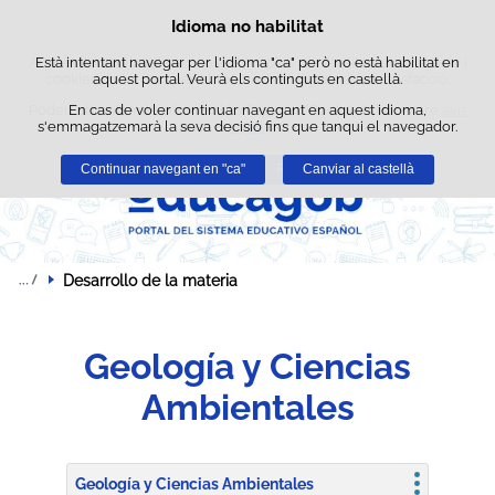
Cerca
Idioma no habilitat
Política de cookies
Passar al contingut
Aquest lloc web utilitza cookies pròpies per facilitar la navegació i
Està intentant navegar per l'idioma "ca" però no està habilitat en
cookies de tercers per obtenir estadístiques d'ús i satisfacció.
aquest portal. Veurà els continguts en castellà.
Podeu obtenir més informació a l'apartat "Cookies" del nostre
En cas de voler continuar navegant en aquest idioma,
avís
s'emmagatzemarà la seva decisió fins que tanqui el navegador.
legal
.
Continuar navegant en "ca"
Acceptar
Rebutjar
Canviar al castellà
Desarrollo de la materia
Geología y Ciencias
Ambientales
Geología y Ciencias Ambientales