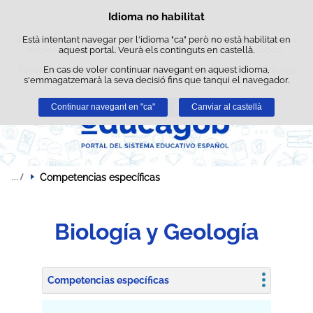
Cerca
Idioma no habilitat
Política de cookies
Passar al contingut
Aquest lloc web utilitza cookies pròpies per facilitar la navegació i
Està intentant navegar per l'idioma "ca" però no està habilitat en
cookies de tercers per obtenir estadístiques d'ús i satisfacció.
aquest portal. Veurà els continguts en castellà.
Podeu obtenir més informació a l'apartat "Cookies" del nostre
En cas de voler continuar navegant en aquest idioma,
avís
s'emmagatzemarà la seva decisió fins que tanqui el navegador.
legal
.
Continuar navegant en "ca"
Acceptar
Rebutjar
Canviar al castellà
Competencias específicas
Biología y Geología
Competencias específicas