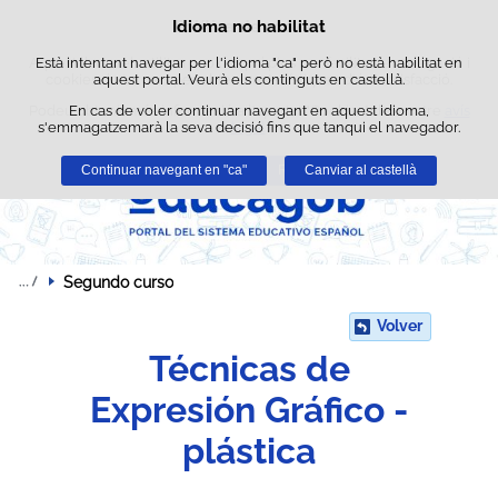
Cerca
Idioma no habilitat
Política de cookies
Passar al contingut
Aquest lloc web utilitza cookies pròpies per facilitar la navegació i
Està intentant navegar per l'idioma "ca" però no està habilitat en
cookies de tercers per obtenir estadístiques d'ús i satisfacció.
aquest portal. Veurà els continguts en castellà.
Podeu obtenir més informació a l'apartat "Cookies" del nostre
En cas de voler continuar navegant en aquest idioma,
avís
s'emmagatzemarà la seva decisió fins que tanqui el navegador.
legal
.
Continuar navegant en "ca"
Acceptar
Rebutjar
Canviar al castellà
Segundo curso
Volver
Técnicas de
Expresión Gráfico -
plástica