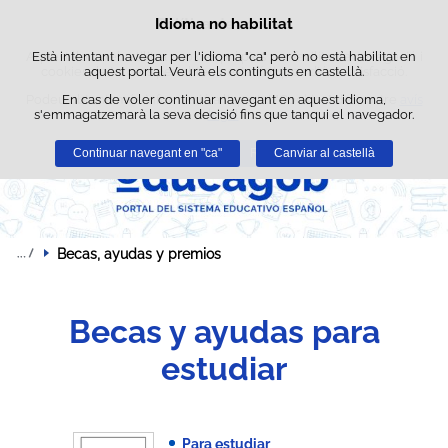
Cerca
Idioma no habilitat
Política de cookies
Passar al contingut
Aquest lloc web utilitza cookies pròpies per facilitar la navegació i
Està intentant navegar per l'idioma "ca" però no està habilitat en
cookies de tercers per obtenir estadístiques d'ús i satisfacció.
aquest portal. Veurà els continguts en castellà.
Podeu obtenir més informació a l'apartat "Cookies" del nostre
En cas de voler continuar navegant en aquest idioma,
avís
s'emmagatzemarà la seva decisió fins que tanqui el navegador.
legal
.
Continuar navegant en "ca"
Acceptar
Rebutjar
Canviar al castellà
Becas, ayudas y premios
Becas y ayudas para
estudiar
Para estudiar