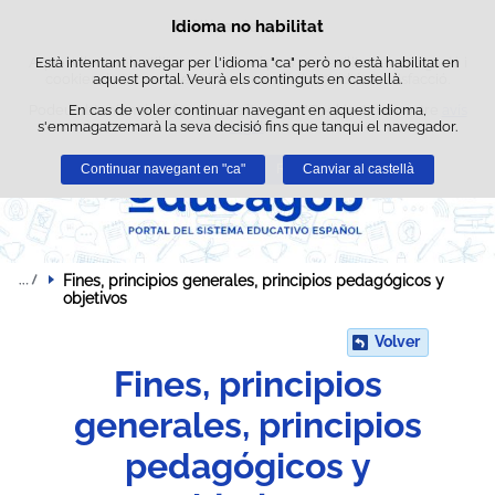
Cerca
Idioma no habilitat
Política de cookies
Passar al contingut
Aquest lloc web utilitza cookies pròpies per facilitar la navegació i
Està intentant navegar per l'idioma "ca" però no està habilitat en
cookies de tercers per obtenir estadístiques d'ús i satisfacció.
aquest portal. Veurà els continguts en castellà.
Podeu obtenir més informació a l'apartat "Cookies" del nostre
En cas de voler continuar navegant en aquest idioma,
avís
s'emmagatzemarà la seva decisió fins que tanqui el navegador.
legal
.
Continuar navegant en "ca"
Acceptar
Rebutjar
Canviar al castellà
Fines, principios generales, principios pedagógicos y 
objetivos
Volver
Fines, principios
generales, principios
pedagógicos y