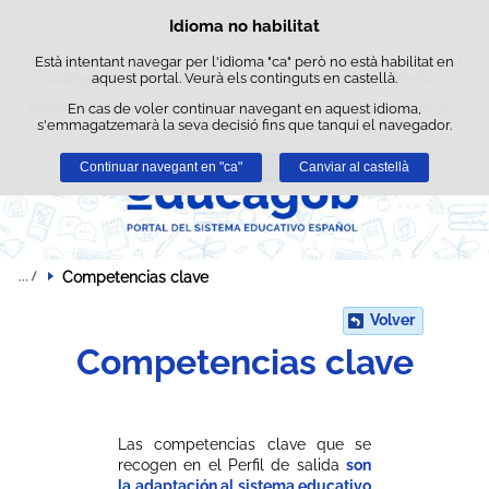
Cerca
Idioma no habilitat
Política de cookies
Passar al contingut
Aquest lloc web utilitza cookies pròpies per facilitar la navegació i
Està intentant navegar per l'idioma "ca" però no està habilitat en
cookies de tercers per obtenir estadístiques d'ús i satisfacció.
aquest portal. Veurà els continguts en castellà.
Podeu obtenir més informació a l'apartat "Cookies" del nostre
En cas de voler continuar navegant en aquest idioma,
avís
s'emmagatzemarà la seva decisió fins que tanqui el navegador.
legal
.
Continuar navegant en "ca"
Acceptar
Rebutjar
Canviar al castellà
Competencias clave
Volver
Competencias clave
Las competencias clave que se
recogen en el Perfil de salida
son
la adaptación al sistema educativo