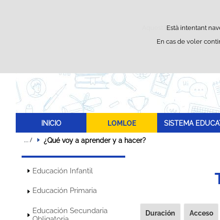
Aquest lloc web utilitza co
Està intentant nav
En cas de voler cont
INICIO
LOMLOE
SISTEMA EDUCA
¿Qué voy a aprender y a hacer?
Educación Infantil
Educación Primaria
Educación Secundaria
Duración
Acceso
Obligatoria