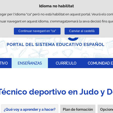
Idioma no habilitat
Política de cookies
Passar al contingut
okies pròpies per facilitar la navegació i cookies de tercers per obtenir estad
egar per l'idioma "ca" però no està habilitat en aquest portal. Veurà els cont
inuar navegant en aquest idioma, s'emmagatzemarà la seva decisió fins que
Podeu obtenir més informació a l'apartat "Cookies" del nostre
avís legal
.
Continuar navegant en "ca"
Acceptar
Rebutjar
Canviar al castellà
TIVO
ENSEÑANZAS
CURRÍCULO
COMUNIDAD E
Técnico deportivo en Judo y 
¿Qué voy a aprender y a hacer?
Plan de formación
Opcione