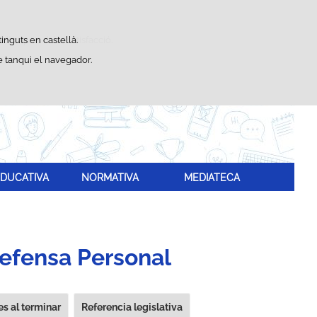
Cercador
ístiques d'ús i satisfacció.
inguts en castellà.
 tanqui el navegador.
DUCATIVA
NORMATIVA
MEDIATECA
Defensa Personal
s al terminar
Referencia legislativa