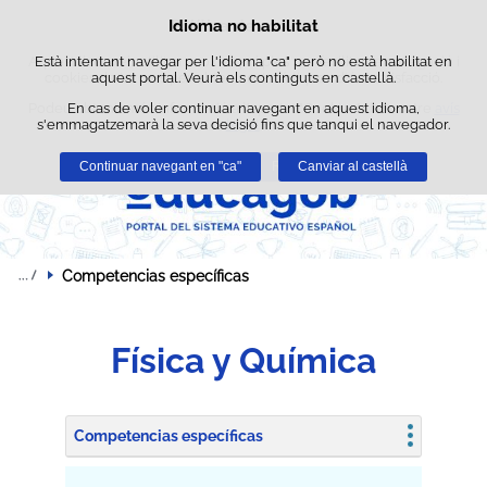
Cerca
Idioma no habilitat
Política de cookies
Passar al contingut
Aquest lloc web utilitza cookies pròpies per facilitar la navegació i
Està intentant navegar per l'idioma "ca" però no està habilitat en
cookies de tercers per obtenir estadístiques d'ús i satisfacció.
aquest portal. Veurà els continguts en castellà.
Podeu obtenir més informació a l'apartat "Cookies" del nostre
En cas de voler continuar navegant en aquest idioma,
avís
s'emmagatzemarà la seva decisió fins que tanqui el navegador.
legal
.
Continuar navegant en "ca"
Acceptar
Rebutjar
Canviar al castellà
Competencias específicas
Física y Química
Competencias específicas