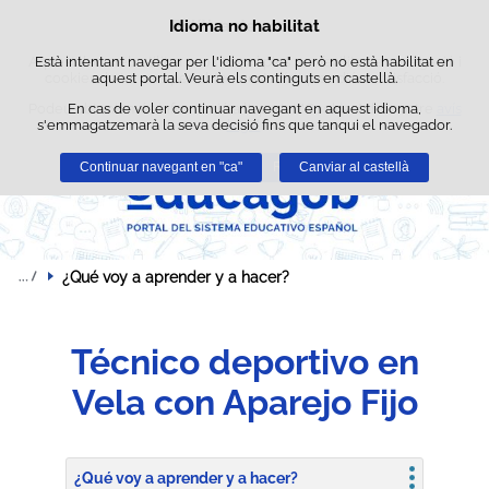
Cerca
Idioma no habilitat
Política de cookies
Passar al contingut
Aquest lloc web utilitza cookies pròpies per facilitar la navegació i
Està intentant navegar per l'idioma "ca" però no està habilitat en
cookies de tercers per obtenir estadístiques d'ús i satisfacció.
aquest portal. Veurà els continguts en castellà.
Podeu obtenir més informació a l'apartat "Cookies" del nostre
En cas de voler continuar navegant en aquest idioma,
avís
s'emmagatzemarà la seva decisió fins que tanqui el navegador.
legal
.
Continuar navegant en "ca"
Acceptar
Rebutjar
Canviar al castellà
¿Qué voy a aprender y a hacer?
Técnico deportivo en
Vela con Aparejo Fijo
¿Qué voy a aprender y a hacer?