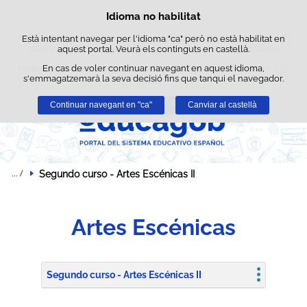
Cerca
Idioma no habilitat
Política de cookies
Passar al contingut
Aquest lloc web utilitza cookies pròpies per facilitar la navegació i
Està intentant navegar per l'idioma "ca" però no està habilitat en
cookies de tercers per obtenir estadístiques d'ús i satisfacció.
aquest portal. Veurà els continguts en castellà.
Podeu obtenir més informació a l'apartat "Cookies" del nostre
En cas de voler continuar navegant en aquest idioma,
avís
s'emmagatzemarà la seva decisió fins que tanqui el navegador.
legal
.
Continuar navegant en "ca"
Acceptar
Rebutjar
Canviar al castellà
Segundo curso - Artes Escénicas II
Artes Escénicas
Segundo curso - Artes Escénicas II