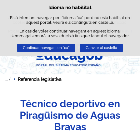
Cerca
Idioma no habilitat
Política de cookies
Passar al contingut
Aquest lloc web utilitza cookies pròpies per facilitar la navegació i
Està intentant navegar per l'idioma "ca" però no està habilitat en
cookies de tercers per obtenir estadístiques d'ús i satisfacció.
aquest portal. Veurà els continguts en castellà.
Podeu obtenir més informació a l'apartat "Cookies" del nostre
En cas de voler continuar navegant en aquest idioma,
avís
s'emmagatzemarà la seva decisió fins que tanqui el navegador.
legal
.
Continuar navegant en "ca"
Acceptar
Rebutjar
Canviar al castellà
Referencia legislativa
Técnico deportivo en
Piragüismo de Aguas
Bravas