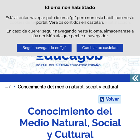
Busc
Idioma non habilitado
Política de cookies
Saltar ao contido
Está a tentar navegar polo idioma "gl" pero non está habilitado neste
Este sitio web utiliza cookies propias para facilitar a navegación e
cookies de terceiros para obter estatísticas de uso e satisfacción.
portal. Verá os contidos en castelán.
En caso de querer seguir navegando neste idioma, almacenarase a
Pode obter máis información no apartado "Cookies" do noso
aviso
súa decisión ata que peche o navegador.
legal
.
Seguir navegando en "gl"
Aceptar
Rexeitar
Cambiar ao castelán
Conocimiento del medio natural, social y cultural
Volver
Conocimiento del
Medio Natural, Social
y Cultural