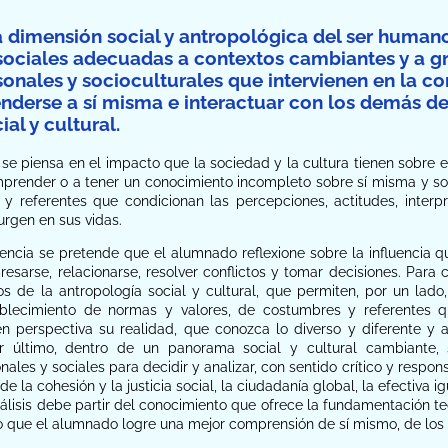
a dimensión social y antropológica del ser humano 
sociales adecuadas a contextos cambiantes y a gr
sonales y socioculturales que intervienen en la co
derse a sí misma e interactuar con los demás des
ial y cultural.
e piensa en el impacto que la sociedad y la cultura tienen sobre el
prender o a tener un conocimiento incompleto sobre sí misma y sob
y referentes que condicionan las percepciones, actitudes, interp
urgen en sus vidas.
ncia se pretende que el alumnado reflexione sobre la influencia q
presarse, relacionarse, resolver conflictos y tomar decisiones. Par
s de la antropología social y cultural, que permiten, por un lad
ablecimiento de normas y valores, de costumbres y referentes 
n perspectiva su realidad, que conozca lo diverso y diferente y
r último, dentro de un panorama social y cultural cambiante, s
nales y sociales para decidir y analizar, con sentido crítico y respo
 de la cohesión y la justicia social, la ciudadanía global, la efectiv
lisis debe partir del conocimiento que ofrece la fundamentación te
o que el alumnado logre una mejor comprensión de sí mismo, de los