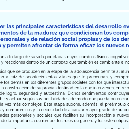
r las principales características del desarrollo e
mentos de la madurez que condicionan los compo
ersonales y de relación social propias y de los d
 y permiten afrontar de forma eficaz los nuevos r
n a lo largo de su vida por etapas cuyos cambios físicos, cognitivos
y reacciones dentro de un contexto que también es cambiante e inc
ios que se producen en la etapa de la adolescencia permite al alum
an a raíz de acontecimientos vitales que le preocupan, y compre
de los demás en los diferentes grupos sociales con los que interactúa
 la construcción de su propia identidad en la que intervienen, entre
 de logro, seguridad y autoestima. Dichos sentimientos contribuy
bir y actuar según sus posibilidades, de modo que pueda potenciar
ada vez más complejos. Esta etapa supone, además, el preámbulo de
s y compromisos y la necesidad de alcanzar mayor grado de autono
idades personales y sociales que faciliten su incorporación a nue
ando la importancia de romper los roles de género y los estereotipos.