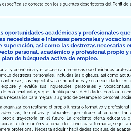
específica se conecta con los siguientes descriptores del Perfil de 
las oportunidades académicas y profesionales que
las necesidades e intereses personales y vocaciona
de superación, así como las destrezas necesarias e
ecto personal, académico y profesional propio y 
 plan de búsqueda activa de empleo.
ocial y económica y el acceso a numerosas oportunidades profesio
rrolle destrezas personales, incluidas las digitales, así como act
us intereses, sus expectativas e inquietudes y sus necesidades en
explore y evalúe sus inquietudes personales y vocacionales
 de potencial valor, y que identifique sus debilidades con la intenc
uda necesarios para mejorar su grado de desempeño personal, socia
ra organizar con realismo el propio itinerario formativo y profesiona
cadémicas, formativas y laborales que ofrece el entorno, tanto
 propia trayectoria en el futuro. La creciente oferta educativa
ionar la información y a tomar decisiones para formarse, seguir ap
carrera profesional. Necesita adquirir habilidades sociales, de adapta