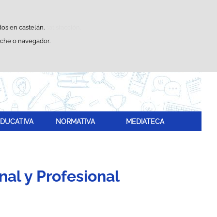
Buscador
sticas de uso e satisfacción.
dos en castelán.
eche o navegador.
DUCATIVA
NORMATIVA
MEDIATECA
al y Profesional