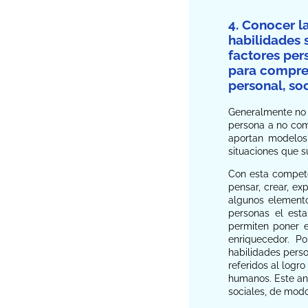
4. Conocer l
habilidades 
factores per
para compren
personal, soc
Generalmente no s
persona a no com
aportan modelos 
situaciones que s
Con esta compete
pensar, crear, ex
algunos elemento
personas el est
permiten poner e
enriquecedor. Po
habilidades perso
referidos al logro
humanos. Este aná
sociales, de mod