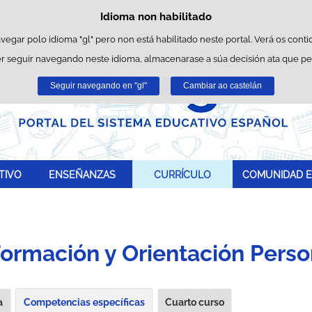
Idioma non habilitado
Política de cookies
Saltar ao contido
es propias para facilitar a navegación e cookies de terceiros para obter estatí
avegar polo idioma "gl" pero non está habilitado neste portal. Verá os conti
r seguir navegando neste idioma, almacenarase a súa decisión ata que p
Pode obter máis información no apartado "Cookies" do noso
aviso legal
.
Seguir navegando en "gl"
Aceptar
Rexeitar
Cambiar ao castelán
TIVO
ENSEÑANZAS
CURRÍCULO
COMUNIDAD E
ormación y Orientación Person
a
Competencias específicas
Cuarto curso