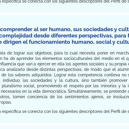
específica se conecta con los siguientes descriptores del Perfil d
 comprender al ser humano, sus sociedades y cult
 complejidad desde diferentes perspectivas, para f
 dirigen el funcionamiento humano, social y cultu
ata de lograr sus objetivos, para lo cual necesita poner en march
n ha de aprender los elementos socioculturales del medio en el q
nfluencia que van a ejercer en ella los agentes sociales y su prop
ca analizarlo desde distintas perspectivas, de modo que el alumnad
is de los saberes adquiridos. Lograr esta competencia conlleva no
 individuo, las sociedades y la cultura, sino también promover
el pluralismo social, promoviendo el respeto por las minorías y 
 necesarios en la vida democrática. Simultáneamente, se pretend
tros, tomen conciencia de los sentimientos ajenos, se involucr
ropias.
específica se conecta con los siguientes descriptores del Perfil de 