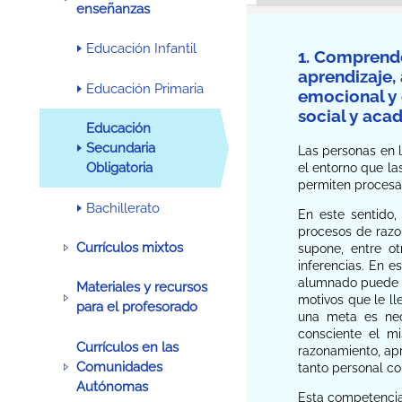
enseñanzas
Educación Infantil
1. Comprende
aprendizaje,
Educación Primaria
emocional y 
social y aca
Educación
Secundaria
Las personas en l
Obligatoria
el entorno que la
permiten procesa
Bachillerato
En este sentido,
procesos de razo
Currículos mixtos
supone, entre ot
inferencias. En 
alumnado puede t
Materiales y recursos
motivos que le ll
para el profesorado
una meta es nec
consciente el m
Currículos en las
razonamiento, ap
Comunidades
tanto personal co
Autónomas
Esta competencia 