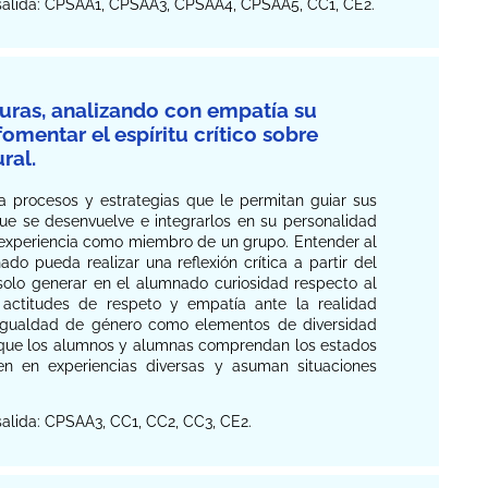
e salida: CPSAA1, CPSAA3, CPSAA4, CPSAA5, CC1, CE2.
uras, analizando con empatía su
omentar el espíritu crítico sobre
ral.
a procesos y estrategias que le permitan guiar sus
ue se desenvuelve e integrarlos en su personalidad
ia experiencia como miembro de un grupo. Entender al
o pueda realizar una reflexión crítica a partir del
 solo generar en el alumnado curiosidad respecto al
 actitudes de respeto y empatía ante la realidad
la igualdad de género como elementos de diversidad
e que los alumnos y alumnas comprendan los estados
en en experiencias diversas y asuman situaciones
salida: CPSAA3, CC1, CC2, CC3, CE2.