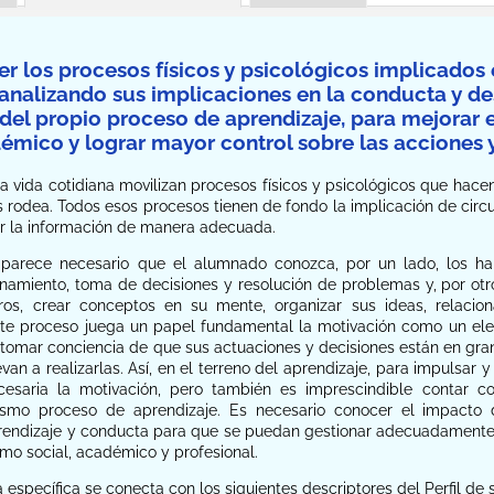
r los procesos físicos y psicológicos implicados e
 analizando sus implicaciones en la conducta y de
del propio proceso de aprendizaje, para mejorar 
démico y lograr mayor control sobre las acciones 
a vida cotidiana movilizan procesos físicos y psicológicos que hace
s rodea. Todos esos procesos tienen de fondo la implicación de circ
r la información de manera adecuada.
 parece necesario que el alumnado conozca, por un lado, los hal
namiento, toma de decisiones y resolución de problemas y, por ot
ros, crear conceptos en su mente, organizar sus ideas, relacio
este proceso juega un papel fundamental la motivación como un el
omar conciencia de que sus actuaciones y decisiones están en gra
evan a realizarlas. Así, en el terreno del aprendizaje, para impuls
esaria la motivación, pero también es imprescindible contar c
ismo proceso de aprendizaje. Es necesario conocer el impacto 
rendizaje y conducta para que se puedan gestionar adecuadamente
mo social, académico y profesional.
específica se conecta con los siguientes descriptores del Perfil d