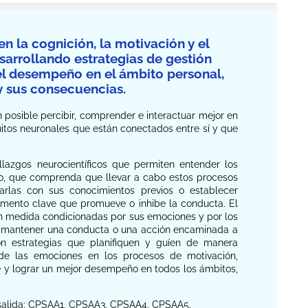
n la cognición, la motivación y el
sarrollando estrategias de gestión
el desempeño en el ámbito personal,
y sus consecuencias.
n posible percibir, comprender e interactuar mejor en
uitos neuronales que están conectados entre sí y que
lazgos neurocientíficos que permiten entender los
ro, que comprenda que llevar a cabo estos procesos
narlas con sus conocimientos previos o establecer
emento clave que promueve o inhibe la conducta. El
n medida condicionadas por sus emociones y por los
ar y mantener una conducta o una acción encaminada a
on estrategias que planifiquen y guíen de manera
de las emociones en los procesos de motivación,
 y lograr un mejor desempeño en todos los ámbitos,
e salida: CPSAA1, CPSAA3, CPSAA4, CPSAA5.