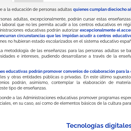
e a la educación de personas adultas
quienes cumplan dieciocho añ
sonas adultas, excepcionalmente, podrán cursar estas enseñanzas l
 laboral que no les permita acudir a los centros educativos en régi
nistraciones educativas podrán autorizar
excepcionalmente el acces
oncurran circunstancias que les impidan acudir a centros educativo
enes no hubieran estado escolarizados en el sistema educativo españ
 la metodología de las enseñanzas para las personas adultas se b
esidades e intereses, pudiendo desarrollarse a través de la ens
nes educativas podrán promover convenios de colaboración para la
les y otras entidades públicas o privadas. En este último supuesto
venios podrán, asimismo, contemplar la elaboración de mater
este tipo de enseñanzas.
ponde a las Administraciones educativas promover programas especí
ciales, en su caso, así como de elementos básicos de la cultura para 
Tecnologías digitale