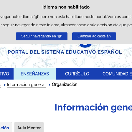
Idioma non habilitado
Política de cookies
Saltar ao contido
es propias para facilitar a navegación e cookies de terceiros para obter estatí
avegar polo idioma "gl" pero non está habilitado neste portal. Verá os conti
r seguir navegando neste idioma, almacenarase a súa decisión ata que p
Pode obter máis información no apartado "Cookies" do noso
aviso legal
.
Seguir navegando en "gl"
Aceptar
Rexeitar
Cambiar ao castelán
TIVO
ENSEÑANZAS
CURRÍCULO
COMUNIDAD E
s
Información general
Organización
Información gene
ación
Aula Mentor