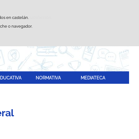
Buscador
sticas de uso e satisfacción.
dos en castelán.
eche o navegador.
DUCATIVA
NORMATIVA
MEDIATECA
ral