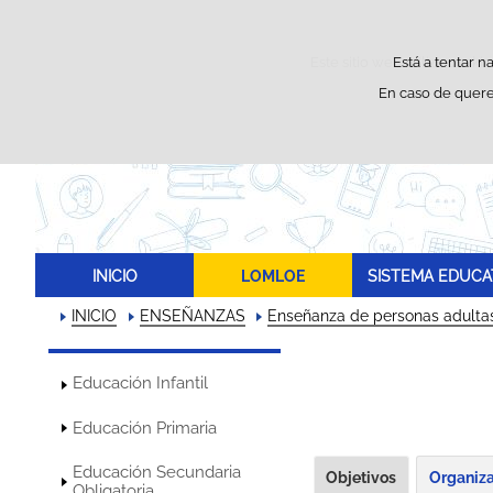
Este sitio web utiliza cooki
Está a tentar n
En caso de quere
INICIO
LOMLOE
SISTEMA EDUCA
INICIO
ENSEÑANZAS
Enseñanza de personas adulta
Educación Infantil
Educación Primaria
Educación Secundaria
Objetivos
Organiz
Obligatoria