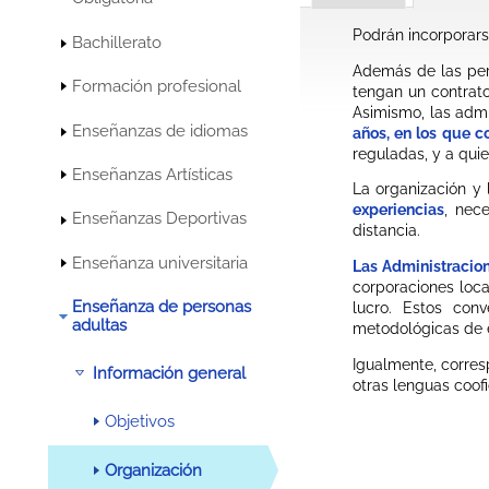
Podrán incorporars
Bachillerato
Además de las per
Formación profesional
tengan un contrato
Asimismo, las admi
Enseñanzas de idiomas
años, en los que c
reguladas, y a qui
Enseñanzas Artísticas
La organización y
experiencias
, nec
Enseñanzas Deportivas
distancia.
Enseñanza universitaria
Las Administracio
corporaciones loca
Enseñanza de personas
lucro. Estos con
adultas
metodológicas de 
Igualmente, corres
Información general
otras lenguas coofi
Objetivos
Organización