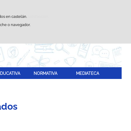
Buscador
sticas de uso e satisfacción.
dos en castelán.
eche o navegador.
DUCATIVA
NORMATIVA
MEDIATECA
ados