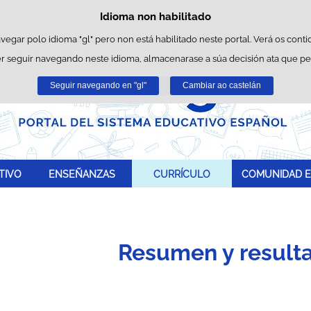
Idioma non habilitado
Política de cookies
Saltar ao contido
es propias para facilitar a navegación e cookies de terceiros para obter estatí
avegar polo idioma "gl" pero non está habilitado neste portal. Verá os conti
r seguir navegando neste idioma, almacenarase a súa decisión ata que p
Pode obter máis información no apartado "Cookies" do noso
aviso legal
.
Seguir navegando en "gl"
Aceptar
Rexeitar
Cambiar ao castelán
TIVO
ENSEÑANZAS
CURRÍCULO
COMUNIDAD E
Resumen y result