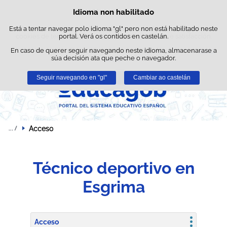
Busc
Idioma non habilitado
Política de cookies
Saltar ao contido
Está a tentar navegar polo idioma "gl" pero non está habilitado neste
Este sitio web utiliza cookies propias para facilitar a navegación e
cookies de terceiros para obter estatísticas de uso e satisfacción.
portal. Verá os contidos en castelán.
En caso de querer seguir navegando neste idioma, almacenarase a
Pode obter máis información no apartado "Cookies" do noso
aviso
súa decisión ata que peche o navegador.
legal
.
Seguir navegando en "gl"
Aceptar
Rexeitar
Cambiar ao castelán
Acceso
Técnico deportivo en
Esgrima
Acceso