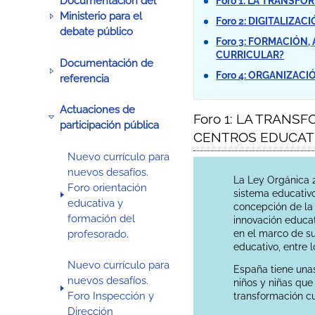
Documentación del
Foro 1: LA TRANSF
Ministerio para el
Foro 2: DIGITALIZ
debate público
Foro 3: FORMACIÓN
CURRICULAR?
Documentación de
Foro 4: ORGANIZAC
referencia
Actuaciones de
Foro 1: LA TRANS
participación pública
CENTROS EDUCATI
Nuevo currículo para
nuevos desafíos.
La Ley Orgánica 2
Foro orientación
sistema educativo
educativa y
concepción de la
formación del
innovación educat
profesorado.
en el marco de su
educativo, entre 
Nuevo currículo para
España tiene unas
nuevos desafíos.
niños y niñas que
Foro Inspección y
transformación cu
Dirección