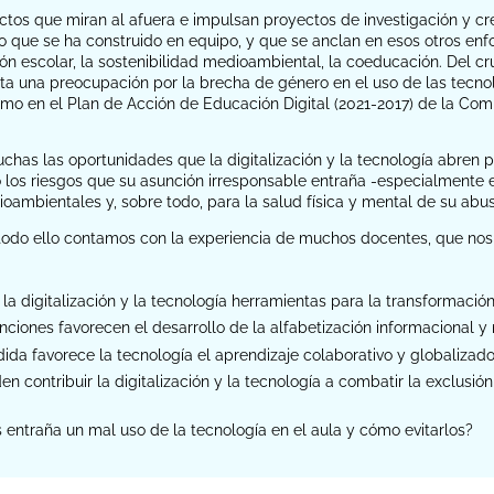
ctos que miran al afuera e impulsan proyectos de investigación y cr
 que se ha construido en equipo, y que se anclan en esos otros enfo
usión escolar, la sostenibilidad medioambiental, la coeducación. Del 
a una preocupación por la brecha de género en el uso de las tecnolo
 en el Plan de Acción de Educación Digital (2021-2017) de la Comis
uchas las oportunidades que la digitalización y la tecnología abren 
 los riesgos que su asunción irresponsable entraña -especialmente en
ambientales y, sobre todo, para la salud física y mental de su abus
odo ello contamos con la experiencia de muchos docentes, que nos t
la digitalización y la tecnología herramientas para la transformació
nciones favorecen el desarrollo de la alfabetización informacional 
da favorece la tecnología el aprendizaje colaborativo y globalizad
 contribuir la digitalización y la tecnología a combatir la exclusió
 entraña un mal uso de la tecnología en el aula y cómo evitarlos?