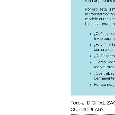
y servir para los 
Por eso, esta pri
la transformación
modelo curricular
bien no agotan to
¿Qué aspecto
freno para l
¿Hay cabida,
con una clar
¿Qué esperan
¿Cómo podría
todo el pro
¿Qué trabas 
permanente 
Por último, 
Foro 2: DIGITALI
CURRICULAR?