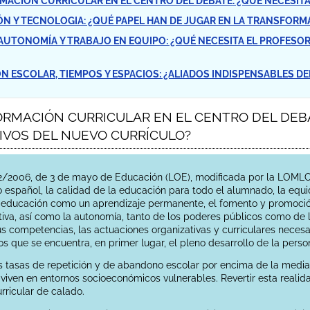
ORMACIÓN CURRICULAR EN EL CENTRO DEL DEBATE: ¿QUÉ NECES
ACIÓN Y TECNOLOGIA: ¿QUÉ PAPEL HAN DE JUGAR EN LA TRANSFOR
, AUTONOMÍA Y TRABAJO EN EQUIPO: ¿QUÉ NECESITA EL PROFE
IÓN ESCOLAR, TIEMPOS Y ESPACIOS: ¿ALIADOS INDISPENSABLES 
FORMACIÓN CURRICULAR EN EL CENTRO DEL DEB
VOS DEL NUEVO CURRÍCULO?
/2006, de 3 de mayo de Educación (LOE), modificada por la LOMLOE, 
 español, la calidad de la educación para todo el alumnado, la equi
 educación como un aprendizaje permanente, el fomento y promoción 
iva, así como la autonomía, tanto de los poderes públicos como de l
s competencias, las actuaciones organizativas y curriculares necesar
los que se encuentra, en primer lugar, el pleno desarrollo de la per
 tasas de repetición y de abandono escolar por encima de la media 
 viven en entornos socioeconómicos vulnerables. Revertir esta realid
rricular de calado.