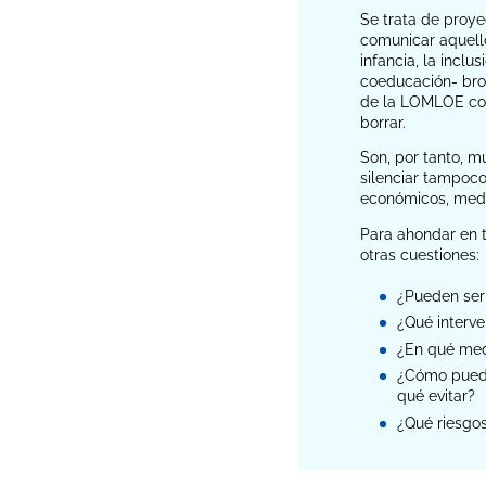
Se trata de proye
comunicar aquello
infancia, la incl
coeducación- brot
de la LOMLOE como
borrar.
Son, por tanto, m
silenciar tampoco
económicos, medio
Para ahondar en t
otras cuestiones:
¿Pueden ser 
¿Qué interve
¿En qué medi
¿Cómo pueden
qué evitar?
¿Qué riesgos