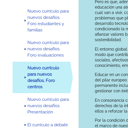
Pero es que, ade
educación una ate
Nuevo currículo para
cual van a vivir,
nuevos desafíos.
problemas que pla
Foro estudiantes y
desarrollo tecnol
condicionado la m
familias
afianzar valores 
sostenibilidad.
Nuevo currículo para
nuevos desafíos.
El entorno global
modo que contribu
Foro evaluaciones
sociales, afectivo
conocimiento, emp
Nuevo currículo
para nuevos
Educar en un cont
del pilar europeo
desafíos. Foro
permanente inclus
centros
gestionar con éxi
Nuevo currículo para
En consonancia c
nuevos desafíos.
derechos de la in
ellos a reforzar l
Presentación
Por la condición
El currículo a debate
el marco de nuest