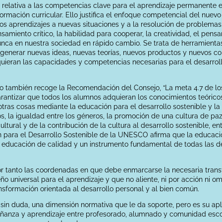
relativa a las competencias clave para el aprendizaje permanente es
rmación curricular. Ello justifica el enfoque competencial del nuevo 
los aprendizajes a nuevas situaciones y a la resolución de problemas
samiento crítico, la habilidad para cooperar, la creatividad, el pen
nca en nuestra sociedad en rápido cambio. Se trata de herramientas
 generar nuevas ideas, nuevas teorías, nuevos productos y nuevos co
ieran las capacidades y competencias necesarias para el desarrollo 
o también recoge la Recomendación del Consejo, “La meta 4.7 de los
antizar que todos los alumnos adquieran los conocimientos teóricos
 otras cosas mediante la educación para el desarrollo sostenible y la 
 la igualdad entre los géneros, la promoción de una cultura de paz y
ultural y de la contribución de la cultura al desarrollo sostenible, 
 para el Desarrollo Sostenible de la UNESCO afirma que la educació
a educación de calidad y un instrumento fundamental de todas las d
or tanto las coordenadas en que debe enmarcarse la necesaria trans
ño universal para el aprendizaje y que no aliente, ni por acción ni o
ansformación orientada al desarrollo personal y al bien común.
, sin duda, una dimensión normativa que le da soporte, pero es su apli
ñanza y aprendizaje entre profesorado, alumnado y comunidad escol