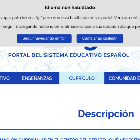
Idioma non habilitado
Política de cookies
Saltar ao contido
es propias para facilitar a navegación e cookies de terceiros para obter estatí
avegar polo idioma "gl" pero non está habilitado neste portal. Verá os conti
r seguir navegando neste idioma, almacenarase a súa decisión ata que p
Pode obter máis información no apartado "Cookies" do noso
aviso legal
.
Seguir navegando en "gl"
Aceptar
Rexeitar
Cambiar ao castelán
TIVO
ENSEÑANZAS
CURRÍCULO
COMUNIDAD E
Descripción