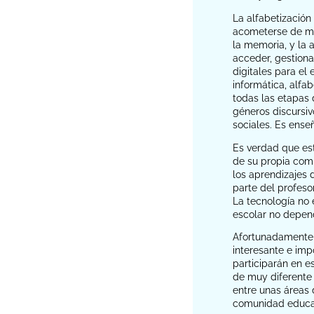
La alfabetización
acometerse de man
la memoria, y la 
acceder, gestiona
digitales para el
informática, alfa
todas las etapas 
géneros discursiv
sociales. Es enseñ
Es verdad que est
de su propia comp
los aprendizajes 
parte del profeso
La tecnología no e
escolar no depend
Afortunadamente, 
interesante e imp
participarán en e
de muy diferente 
entre unas áreas 
comunidad educat