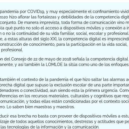
a pandemia por COVID19, y muy especialmente el confinamiento vivid
2020 hizo aflorar las fortalezas y debilidades de la competencia digi
conjunto. De manera imprevista, toda forma de comunicación vino me
ta qué punto no solo el acceso a dispositivos móviles y conexión a i
 o no la continuidad de su vida familiar, social, escolar y profesiona
, a estas alturas del siglo XXI, la competencia digital es imprescind
onstrucción de conocimiento, para la participación en la vida social, 
 profesional.
 del Consejo de 22 de mayo de 2018 señala la competencia digital
anente, y así también la LOMLOE la sitúa como uno de los enfoques
también el contexto de la pandemia el que hizo saltar las alarmas a
recha digital que supuso la exclusión escolar de una parte importa
rdenadores o conectividad, aun siendo esta la primera urgencia. Com
iferencias en los recursos materiales, culturales y cognitivos que re
comunicación, y todas ellas están condicionadas por el contexto soc
ero. Lo saben bien maestras y maestros.
educir esa brecha no basta con proveer de dispositivos móviles a est
izaje de todos aquellos conocimientos, destrezas y actitudes que per
 las tecnologías de la información y la comunicación.