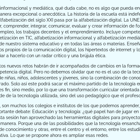
 informacional y mediática, qué duda cabe, no es algo que pueda en
era excepcional o anecdótica. La historia de la escuela está indefe
alfabetización del siglo XXI pasa por la alfabetización digital. La U
r, comprender, integrar, comunicar, evaluar y crear información de 
 empleo, los trabajos decentes y el emprendimiento. Incluye compe
betización en TIC, alfabetización informacional y alfabetización mediá
de nuestro sistema educativo y en todas las áreas o materias. Enseñar 
os propios de la comunicación digital, los hipertextos de internet 
ar a hacerlo con un radar crítico y una brújula ética.
os nuevos retos habrán de ir acompañados de cambios en la formaci
etencia digital. Pero no debemos olvidar que no es el uso de la tec
de niñas, niños, adolescentes y jóvenes, sino la combinación de cono
rado. Solo así este podrá sacar el máximo partido de la tecnología e
s fin, sino medio, por lo que una transformación curricular orientada
e de la tecnología utilizada, sino del uso pedagógico que el profes
son muchos los colegios e institutos de los que podemos aprender,
ortante debate: Educación y tecnología: ¿qué papel han de jugar en 
sta sesión han aprovechado las herramientas digitales para proyectos
manera. Porque una de las posibilidades que la tecnología ensancha
de conocimiento y otras, entre el centro y el entorno, entre los estud
iva. Lo que se propone ahora es ampliar esas redes.