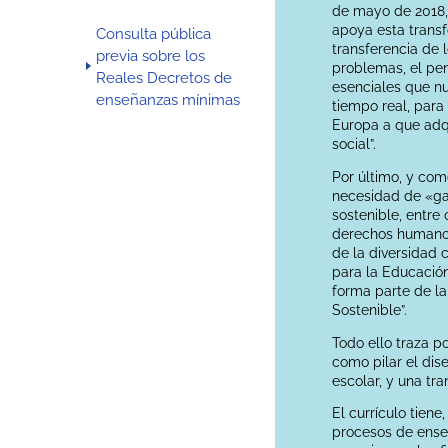
de mayo de 2018, 
apoya esta transfo
Consulta pública
transferencia de 
previa sobre los
problemas, el pen
Reales Decretos de
esenciales que nu
enseñanzas mínimas
tiempo real, para
Europa a que adqu
social”.
Por último, y com
necesidad de «gar
sostenible, entre
derechos humanos,
de la diversidad c
para la Educación
forma parte de l
Sostenible”.
Todo ello traza p
como pilar el dise
escolar, y una tr
El currículo tiene
procesos de ense