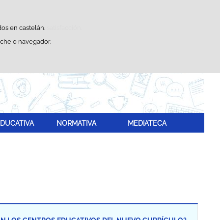
Buscador
sticas de uso e satisfacción.
dos en castelán.
eche o navegador.
DUCATIVA
NORMATIVA
MEDIATECA