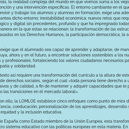
más, la realidad compleja del mundo en que vivimos suma a los viej
nción y una intervención específicas. El entorno cambiante en el qu
 convivir y trabajar los alumnos y alumnas en formación, exige una ad
ntea dicho entorno: inestabilidad económica; nuevos retos que requ
ógico y digital sin precedentes, profundo y que ha impregnado todas 
anera en la que estas se relacionan; la transformación de las estruc
basados en los Derechos Humanos, la participación democrática, la sol
 exige que el alumnado sea capaz de aprender y adaptarse, de manera 
ya, ahora y en el futuro, a encontrar soluciones sostenibles a los nue
s y profesionales, fortaleciendo los valores ciudadanos necesarios par
atía y solidaridad.
exto así requiere una transformación del currículo a la altura de est
 de derechos sociales, según el cual «toda persona tiene derecho a
ivos y de calidad, a fin de mantener y adquirir capacidades que le
to las transiciones en el mercado laboral».
on ello, la LOMLOE establece cinco enfoques como punto de mira de
fancia, coeducación, personalización de los aprendizajes, desarrollo
a equidad y la inclusión educativa.
 de España como Estado miembro de la Unión Europea, esta transform
ro sistema educativo con las políticas europeas en esta materia. En