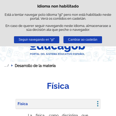
Busc
Idioma non habilitado
Política de cookies
Saltar ao contido
Está a tentar navegar polo idioma "gl" pero non está habilitado neste
Este sitio web utiliza cookies propias para facilitar a navegación e
cookies de terceiros para obter estatísticas de uso e satisfacción.
portal. Verá os contidos en castelán.
En caso de querer seguir navegando neste idioma, almacenarase a
Pode obter máis información no apartado "Cookies" do noso
aviso
súa decisión ata que peche o navegador.
legal
.
Seguir navegando en "gl"
Aceptar
Rexeitar
Cambiar ao castelán
Desarrollo de la materia
Física
Física
La física, como disciplina que