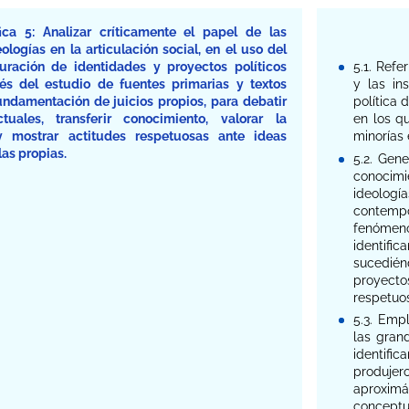
ca 5: Analizar críticamente el papel de las
ologías en la articulación social, en el uso del
uración de identidades y proyectos políticos
5.1. Refe
vés del estudio de fuentes primarias y textos
y las ins
fundamentación de juicios propios, para debatir
política
uales, transferir conocimiento, valorar la
en los qu
 y mostrar actitudes respetuosas ante ideas
minorías 
las propias.
5.2. Gene
conocim
ideologí
contemp
fenómeno
identifi
sucedié
proyecto
respetuos
5.3. Empl
las gran
identific
produje
aproximán
conceptua