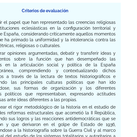
Criterios de evaluación
rir el papel que han representado las creencias religiosas
tituciones eclesiásticas en la configuración territorial y
 de España, considerando críticamente aquellos momentos
e ha primado la uniformidad y la intolerancia contra las
étnicas, religiosas o culturales.
rar opiniones argumentadas, debatir y transferir ideas y
ientos sobre la función que han desempeñado las
as en la articulación social y política de la España
oránea, comprendiendo y contextualizando dichos
s a través de la lectura de textos historiográficos e
cando las principales culturas políticas que han ido
ndose, sus formas de organización y los diferentes
s políticos que representaban, expresando actitudes
as ante ideas diferentes a las propias.
ear el rigor metodológico de la historia en el estudio de
des reformas estructurales que acometió la II República,
ando sus logros y las reacciones antidemocráticas que se
ron y que derivaron en el golpe de Estado de 1936,
dose a la historiografía sobre la Guerra Civil y al marco
l del estudio de los sistemas totalitarios y autoritarios a