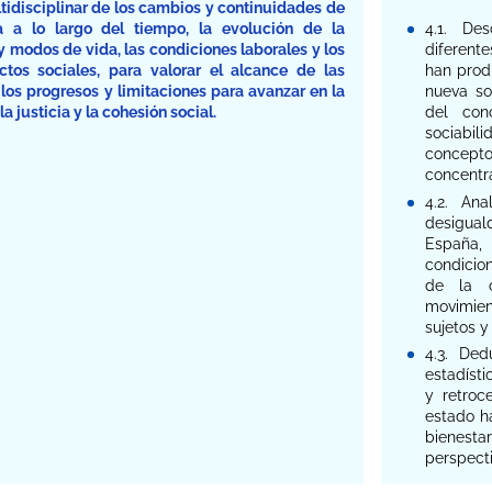
ltidisciplinar de los cambios y continuidades de
a a lo largo del tiempo, la evolución de la
4.1. Des
 y modos de vida, las condiciones laborales y los
diferent
ctos sociales, para valorar el alcance de las
han prod
os progresos y limitaciones para avanzar en la
nueva so
la justicia y la cohesión social.
del con
sociabil
conceptos
concentr
4.2. Ana
desigual
España,
condicio
de la co
movimien
sujetos y
4.3. Ded
estadísti
y retroc
estado ha
bienesta
perspecti