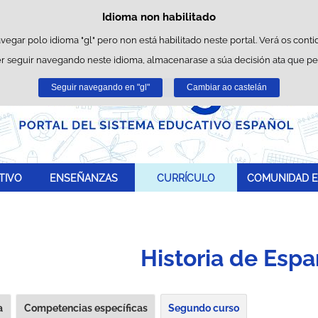
Idioma non habilitado
Política de cookies
Saltar ao contido
es propias para facilitar a navegación e cookies de terceiros para obter estatí
avegar polo idioma "gl" pero non está habilitado neste portal. Verá os conti
r seguir navegando neste idioma, almacenarase a súa decisión ata que p
Pode obter máis información no apartado "Cookies" do noso
aviso legal
.
Seguir navegando en "gl"
Aceptar
Rexeitar
Cambiar ao castelán
TIVO
ENSEÑANZAS
CURRÍCULO
COMUNIDAD E
Historia de Esp
a
Competencias específicas
Segundo curso