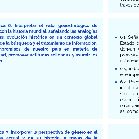
través de
ca 6: Interpretar el valor geoestratégico de
on la historia mundial, señalando las analogías
su evolución histórica en un contexto global
6.1. Seña
de la búsqueda y el tratamiento de información,
Estado e
mpromisos de nuestro país en materia de
derivan 
ad, promover actitudes solidarias y asumir los
procesos
o.
así como 
seguridad
el europe
6.2. Rec
identific
su conexi
especifi
otros pa
así como 
a 7: Incorporar la perspectiva de género en el
ña actual y de su historia, a través de la