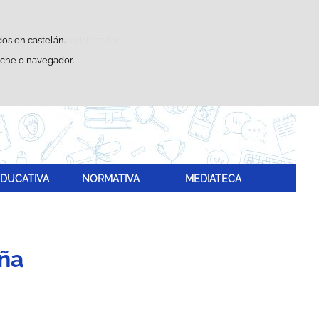
Buscador
sticas de uso e satisfacción.
dos en castelán.
eche o navegador.
DUCATIVA
NORMATIVA
MEDIATECA
aña