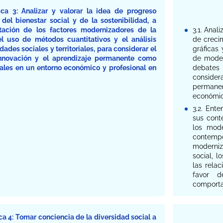
ca 3: Analizar y valorar la idea de progreso
del bienestar social y de la sostenibilidad, a
etación de los factores modernizadores de la
3.1. Anal
l uso de métodos cuantitativos y el análisis
de creci
dades sociales y territoriales, para considerar el
gráficas 
innovación y el aprendizaje permanente como
de moder
les en un entorno económico y profesional en
debates
consider
permanen
económic
3.2. Ente
sus conte
los mod
contem
moderniza
social, l
las rela
favor d
comporta
a 4: Tomar conciencia de la diversidad social a