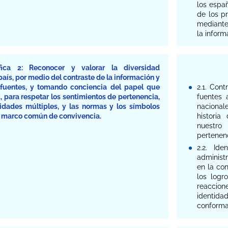
los españ
de los pr
mediante
la inform
fica 2: Reconocer y valorar la diversidad
país, por medio del contraste de la información y
e fuentes, y tomando conciencia del papel que
2.1. Cont
, para respetar los sentimientos de pertenencia,
fuentes 
tidades múltiples, y las normas y los símbolos
nacional
o marco común de convivencia.
historia
nuestro
pertenenc
2.2. Ide
administr
en la con
los logr
reaccio
identida
conforma