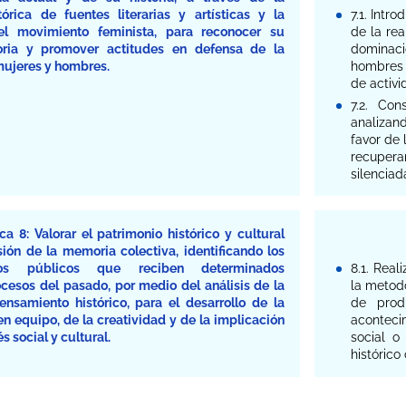
tórica de fuentes literarias y artísticas y la
7.1. Intr
 el movimiento feminista, para reconocer su
de la rea
toria y promover actitudes en defensa de la
dominaci
mujeres y hombres.
hombres 
de activi
7.2. Con
analizand
favor de 
recupera
silenciad
a 8: Valorar el patrimonio histórico y cultural
ón de la memoria colectiva, identificando los
sos públicos que reciben determinados
8.1. Real
cesos del pasado, por medio del análisis de la
la metodo
pensamiento histórico, para el desarrollo de la
de prod
 en equipo, de la creatividad y de la implicación
aconteci
s social y cultural.
social o
históric