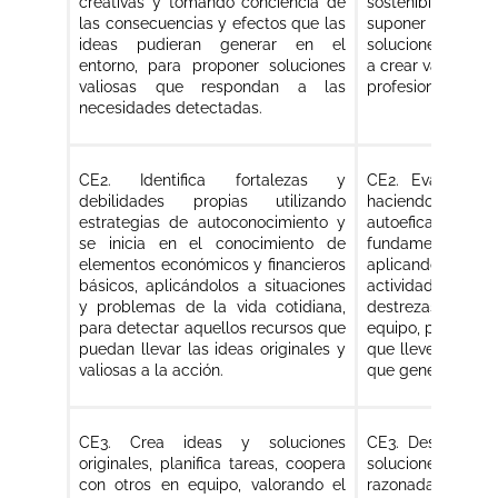
creativas y tomando conciencia de
sostenibilidad,
las consecuencias y efectos que las
suponer en el 
ideas pudieran generar en el
soluciones innovad
entorno, para proponer soluciones
a crear valor en e
valiosas que respondan a las
profesional.
necesidades detectadas.
CE2. Identifica fortalezas y
CE2. Evalúa las 
debilidades propias utilizando
haciendo uso de 
estrategias de autoconocimiento y
autoeficacia
se inicia en el conocimiento de
fundamentales 
elementos económicos y financieros
aplicando conoci
básicos, aplicándolos a situaciones
actividades y s
y problemas de la vida cotidiana,
destrezas que fav
para detectar aquellos recursos que
equipo, para reuni
puedan llevar las ideas originales y
que lleven a la 
valiosas a la acción.
que genere valor.
CE3. Crea ideas y soluciones
CE3. Desarrolla 
originales, planifica tareas, coopera
soluciones vali
con otros en equipo, valorando el
razonada, utilizan