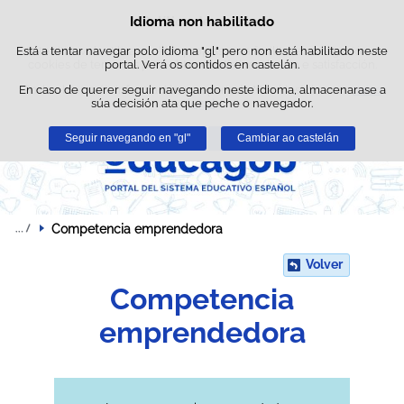
Busc
Idioma non habilitado
Política de cookies
Saltar ao contido
Está a tentar navegar polo idioma "gl" pero non está habilitado neste
Este sitio web utiliza cookies propias para facilitar a navegación e
cookies de terceiros para obter estatísticas de uso e satisfacción.
portal. Verá os contidos en castelán.
En caso de querer seguir navegando neste idioma, almacenarase a
Pode obter máis información no apartado "Cookies" do noso
aviso
súa decisión ata que peche o navegador.
legal
.
Seguir navegando en "gl"
Aceptar
Rexeitar
Cambiar ao castelán
Competencia emprendedora
Volver
Competencia
emprendedora