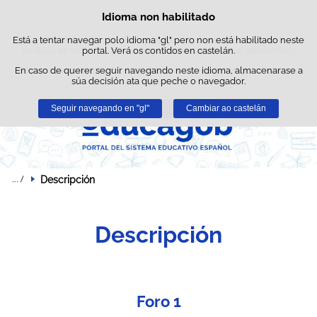
Busc
Idioma non habilitado
Política de cookies
Saltar ao contido
Está a tentar navegar polo idioma "gl" pero non está habilitado neste
Este sitio web utiliza cookies propias para facilitar a navegación e
cookies de terceiros para obter estatísticas de uso e satisfacción.
portal. Verá os contidos en castelán.
En caso de querer seguir navegando neste idioma, almacenarase a
Pode obter máis información no apartado "Cookies" do noso
aviso
súa decisión ata que peche o navegador.
legal
.
Seguir navegando en "gl"
Aceptar
Rexeitar
Cambiar ao castelán
Descripción
Descripción
Foro 1