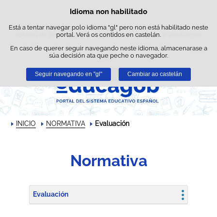
Busc
Idioma non habilitado
Política de cookies
Saltar ao contido
Está a tentar navegar polo idioma "gl" pero non está habilitado neste
Este sitio web utiliza cookies propias para facilitar a navegación e
cookies de terceiros para obter estatísticas de uso e satisfacción.
portal. Verá os contidos en castelán.
En caso de querer seguir navegando neste idioma, almacenarase a
Pode obter máis información no apartado "Cookies" do noso
aviso
súa decisión ata que peche o navegador.
legal
.
Seguir navegando en "gl"
Aceptar
Rexeitar
Cambiar ao castelán
INICIO
NORMATIVA
Evaluación
Normativa
Evaluación