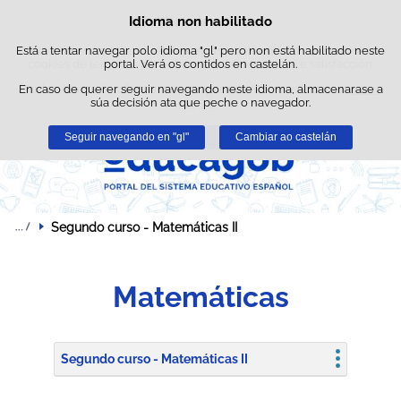
Busc
Idioma non habilitado
Política de cookies
Saltar ao contido
Está a tentar navegar polo idioma "gl" pero non está habilitado neste
Este sitio web utiliza cookies propias para facilitar a navegación e
cookies de terceiros para obter estatísticas de uso e satisfacción.
portal. Verá os contidos en castelán.
En caso de querer seguir navegando neste idioma, almacenarase a
Pode obter máis información no apartado "Cookies" do noso
aviso
súa decisión ata que peche o navegador.
legal
.
Seguir navegando en "gl"
Aceptar
Rexeitar
Cambiar ao castelán
Segundo curso - Matemáticas II
Matemáticas
Segundo curso - Matemáticas II