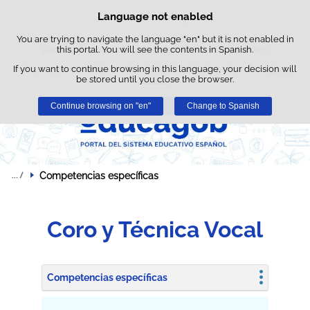
Searc
Language not enabled
Cookie Policy
Skip to content
box
You are trying to navigate the language "en" but it is not enabled in
This website uses its own cookies to facilitate browsing and third-
party cookies to obtain usage and satisfaction statistics.
this portal. You will see the contents in Spanish.
If you want to continue browsing in this language, your decision will
You can get more information in the "Cookies" section of our
legal
be stored until you close the browser.
notice
.
Continue browsing on "en"
Accept
Reject
Change to Spanish
Competencias específicas
Coro y Técnica Vocal
Competencias específicas