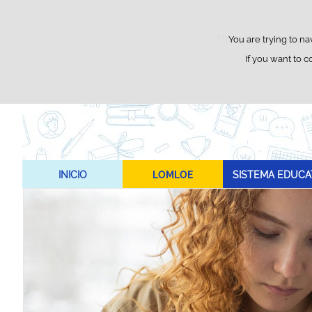
This website uses its o
You are trying to na
If you want to c
INICIO
LOMLOE
SISTEMA EDUCA