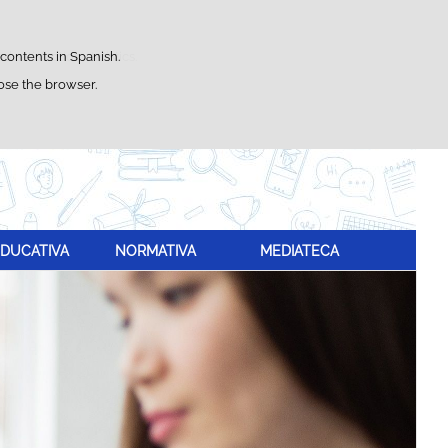
Search
box
satisfaction statistics.
 contents in Spanish.
lose the browser.
DUCATIVA
NORMATIVA
MEDIATECA