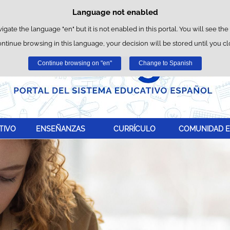
Language not enabled
Cookie Policy
Skip to content
wn cookies to facilitate browsing and third-party cookies to obtain usage and 
vigate the language "en" but it is not enabled in this portal. You will see the
ontinue browsing in this language, your decision will be stored until you c
You can get more information in the "Cookies" section of our
legal notice
.
Continue browsing on "en"
Accept
Reject
Change to Spanish
TIVO
ENSEÑANZAS
CURRÍCULO
COMUNIDAD E