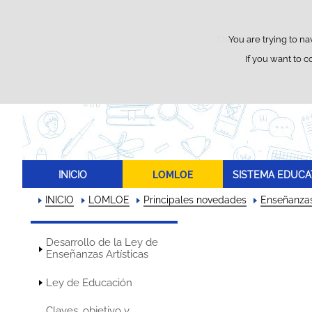
This website uses its o
You are trying to na
If you want to c
INICIO
LOMLOE
SISTEMA EDUCA
INICIO
LOMLOE
Principales novedades
Enseñanza
Desarrollo de la Ley de
Enseñanzas Artísticas
Ley de Educación
Claves, objetivo y