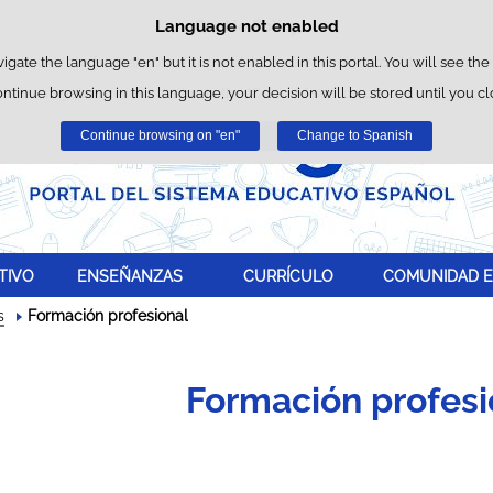
Language not enabled
Cookie Policy
Skip to content
wn cookies to facilitate browsing and third-party cookies to obtain usage and 
vigate the language "en" but it is not enabled in this portal. You will see the
ontinue browsing in this language, your decision will be stored until you c
You can get more information in the "Cookies" section of our
legal notice
.
Continue browsing on "en"
Accept
Reject
Change to Spanish
TIVO
ENSEÑANZAS
CURRÍCULO
COMUNIDAD E
s
Formación profesional
Formación profesi