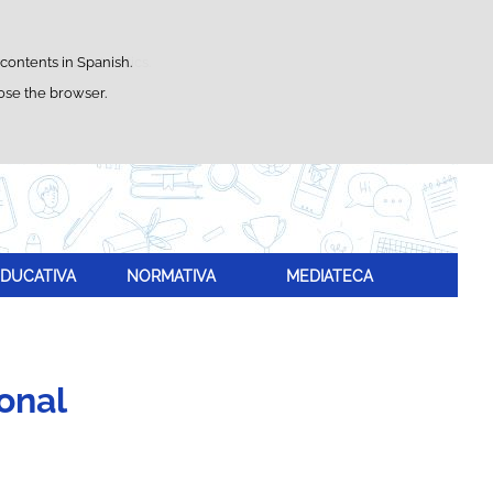
Search
box
satisfaction statistics.
 contents in Spanish.
lose the browser.
DUCATIVA
NORMATIVA
MEDIATECA
onal