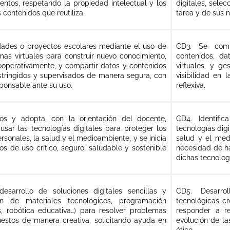
entos, respetando la propiedad intelectual y los
digitales, sele
 contenidos que reutiliza.
tarea y de sus 
idades o proyectos escolares mediante el uso de
CD3. Se comun
mas virtuales para construir nuevo conocimiento,
contenidos, da
ooperativamente, y compartir datos y contenidos
virtuales, y g
estringidos y supervisados de manera segura, con
visibilidad en 
sponsable ante su uso.
reflexiva.
os y adopta, con la orientación del docente,
CD4. Identifi
usar las tecnologías digitales para proteger los
tecnologías digi
ersonales, la salud y el medioambiente, y se inicia
salud y el med
s de uso crítico, seguro, saludable y sostenible
necesidad de ha
dichas tecnolog
esarrollo de soluciones digitales sencillas y
CD5. Desarrol
ción de materiales tecnológicos, programación
tecnológicas cr
, robótica educativa…) para resolver problemas
responder a re
estos de manera creativa, solicitando ayuda en
evolución de la
ético.