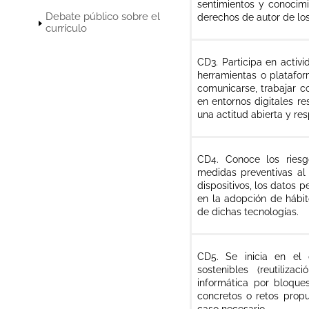
sentimientos y conocimi
Debate público sobre el
derechos de autor de los
currículo
CD3. Participa en activ
herramientas o platafor
comunicarse, trabajar c
en entornos digitales r
una actitud abierta y re
CD4. Conoce los riesg
medidas preventivas al 
dispositivos, los datos p
en la adopción de hábito
de dichas tecnologías.
CD5. Se inicia en el d
sostenibles (reutiliza
informática por bloques
concretos o retos propu
caso necesario.