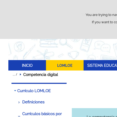
This website uses its o
You are trying to na
If you want to c
INICIO
LOMLOE
SISTEMA EDUCA
Competencia digital
Currículo LOMLOE
Definiciones
Currículos básicos por
La competencia d