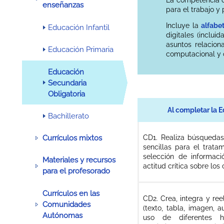
enseñanzas
para el trabajo y 
Incluye la
alfabe
Educación Infantil
digitales (inclui
asuntos relacion
Educación Primaria
computacional y c
Educación
Secundaria
Obligatoria
Al completar la 
Bachillerato
CD1. Realiza búsquedas
Currículos mixtos
sencillas para el tratam
selección de informació
Materiales y recursos
actitud crítica sobre los
para el profesorado
Currículos en las
CD2. Crea, integra y ree
Comunidades
(texto, tabla, imagen, a
Autónomas
uso de diferentes he