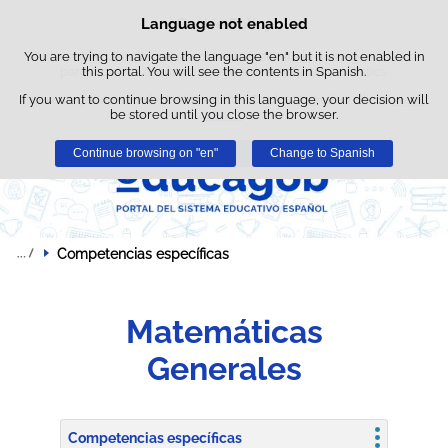
Searc
Language not enabled
Cookie Policy
Skip to content
box
You are trying to navigate the language "en" but it is not enabled in
This website uses its own cookies to facilitate browsing and third-
party cookies to obtain usage and satisfaction statistics.
this portal. You will see the contents in Spanish.
If you want to continue browsing in this language, your decision will
You can get more information in the "Cookies" section of our
legal
be stored until you close the browser.
notice
.
Continue browsing on "en"
Accept
Reject
Change to Spanish
Competencias específicas
Matemáticas
Generales
Competencias específicas