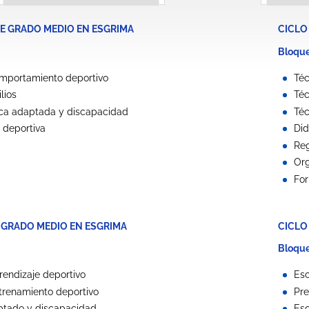
DE GRADO MEDIO EN ESGRIMA
CICLO
Bloque
mportamiento deportivo
Té
lios
Téc
sica adaptada y discapacidad
Téc
 deportiva
Did
Reg
Org
For
E GRADO MEDIO EN ESGRIMA
CICLO
Bloque
rendizaje deportivo
Esc
trenamiento deportivo
Pre
ptado y discapacidad
Es