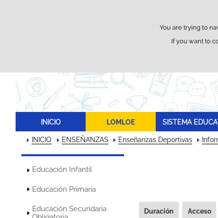
This website uses its o
You are trying to na
If you want to c
INICIO
LOMLOE
SISTEMA EDUCA
INICIO
ENSEÑANZAS
Enseñanzas Deportivas
Info
Educación Infantil
Educación Primaria
Educación Secundaria
Duración
Acceso
Obligatoria