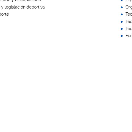
 y legislación deportiva
Org
porte
Té
Téc
Téc
For