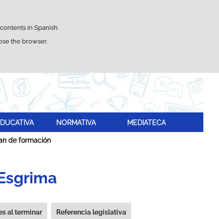
Search
box
satisfaction statistics.
 contents in Spanish.
lose the browser.
DUCATIVA
NORMATIVA
MEDIATECA
an de formación
 Esgrima
s al terminar
Referencia legislativa