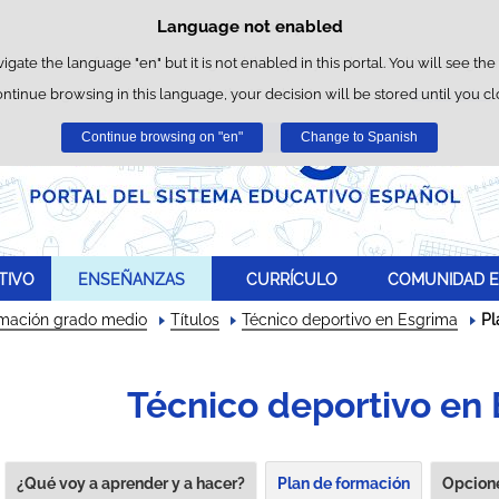
Language not enabled
Cookie Policy
Skip to content
wn cookies to facilitate browsing and third-party cookies to obtain usage and 
vigate the language "en" but it is not enabled in this portal. You will see the
ontinue browsing in this language, your decision will be stored until you c
You can get more information in the "Cookies" section of our
legal notice
.
Continue browsing on "en"
Accept
Reject
Change to Spanish
TIVO
ENSEÑANZAS
CURRÍCULO
COMUNIDAD E
rmación grado medio
Títulos
Técnico deportivo en Esgrima
Pl
Técnico deportivo en
¿Qué voy a aprender y a hacer?
Plan de formación
Opcione