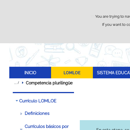
This website uses its o
You are trying to na
If you want to c
INICIO
LOMLOE
SISTEMA EDUCA
Competencia plurilingüe
Currículo LOMLOE
Definiciones
Currículos básicos por
En esta etapa, se 