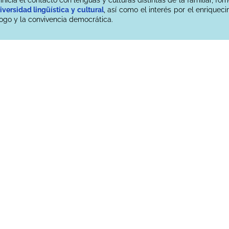
iversidad lingüística y cultural
, así como el interés por el enriquec
ogo y la convivencia democrática.