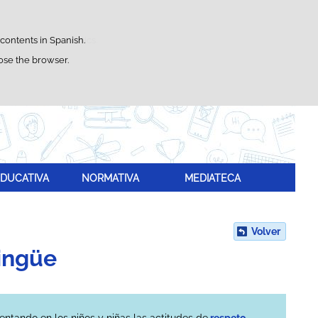
Search
box
satisfaction statistics.
 contents in Spanish.
lose the browser.
DUCATIVA
NORMATIVA
MEDIATECA
Volver
ingüe
mentando en los niños y niñas las actitudes de
respeto