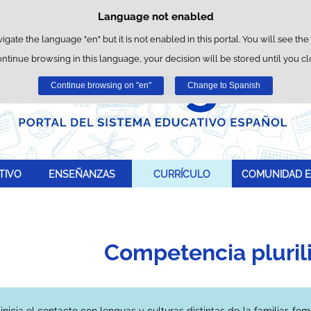
Language not enabled
Cookie Policy
Skip to content
wn cookies to facilitate browsing and third-party cookies to obtain usage and 
vigate the language "en" but it is not enabled in this portal. You will see the
ontinue browsing in this language, your decision will be stored until you c
You can get more information in the "Cookies" section of our
legal notice
.
Continue browsing on "en"
Accept
Reject
Change to Spanish
TIVO
ENSEÑANZAS
CURRÍCULO
COMUNIDAD E
Competencia pluril
inicia el contacto con lenguas y culturas distintas de la familiar, fo