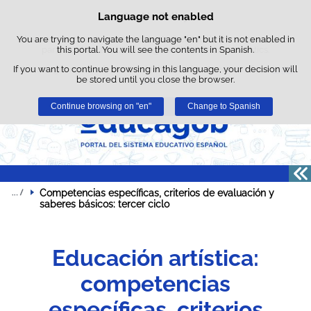
Searc
Language not enabled
Cookie Policy
Skip to content
box
You are trying to navigate the language "en" but it is not enabled in
This website uses its own cookies to facilitate browsing and third-
party cookies to obtain usage and satisfaction statistics.
this portal. You will see the contents in Spanish.
If you want to continue browsing in this language, your decision will
You can get more information in the "Cookies" section of our
legal
be stored until you close the browser.
notice
.
Continue browsing on "en"
Accept
Reject
Change to Spanish
Competencias específicas, criterios de evaluación y 
saberes básicos: tercer ciclo
Educación artística:
competencias
específicas, criterios