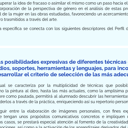
uperar la idea de fracaso o asimilar el mismo como un paso hacia el 
ncorporación de la perspectiva de género en el análisis de estas 
 de la mujer en las obras estudiadas, favoreciendo un acercamiento 
o trasmitidos a través del arte.
 específica se conecta con los siguientes descriptores del Perfil
las posibilidades expresivas de diferentes técnica
dios, soportes, herramientas y lenguajes, para inco
esarrollar el criterio de selección de las más ade
l se caracteriza por la multiplicidad de técnicas que posibili
mo la pintura al óleo, hasta las más actuales, como la amplísima pa
bre como pautada, permitirá al alumnado descubrir las herramientas
derlos a través de la práctica, enriqueciendo así su repertorio perso
guir entre la elaboración de imágenes personales, con fines ex
e tengan unos propósitos comunicativos concretos e impliquen 
s casos, se prestará especial atención al fomento de la creatividad
ociones, así como a la activación de los aprendizajes derivados del a