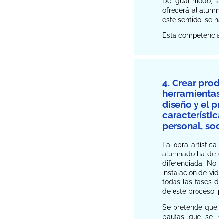
De igual modo, la
ofrecerá al alum
este sentido, se h
Esta competencia 
4. Crear prod
herramientas
diseño y el 
característi
personal, so
La obra artístic
alumnado ha de c
diferenciada. No
instalación de vi
todas las fases 
de este proceso, 
Se pretende que e
pautas que se h