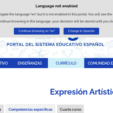
Language not enabled
Cookie Policy
Skip to content
wn cookies to facilitate browsing and third-party cookies to obtain usage and 
vigate the language "en" but it is not enabled in this portal. You will see the
ontinue browsing in this language, your decision will be stored until you c
You can get more information in the "Cookies" section of our
legal notice
.
Continue browsing on "en"
Accept
Reject
Change to Spanish
TIVO
ENSEÑANZAS
CURRÍCULO
COMUNIDAD E
Expresión Artíst
a
Competencias específicas
Cuarto curso