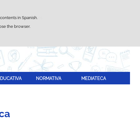
Search
box
satisfaction statistics.
 contents in Spanish.
lose the browser.
DUCATIVA
NORMATIVA
MEDIATECA
ica