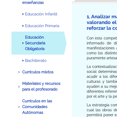
enseñanzas
Educación Infantil
1. Analizar 
valorando el 
Educación Primaria
reforzar la c
Educación
Con esta compete
Secundaria
informado de di
manifestaciones a
Obligatoria
como los distint
puramente artesan
Bachillerato
La contextualiza
social determina
Currículos mixtos
acudir a los dif
culturas y tamb
Materiales y recursos
ayuden a su mejor
para el profesorado
diferentes refere
por el arte y la 
Currículos en las
La estrategia com
Comunidades
cual las obras d
Autónomas
permitirá poner e