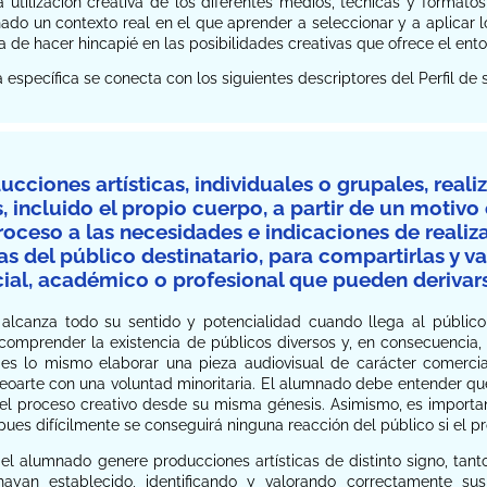
 utilización creativa de los diferentes medios, técnicas y formato
nado un contexto real en el que aprender a seleccionar y a aplicar
a de hacer hincapié en las posibilidades creativas que ofrece el entor
específica se conecta con los siguientes descriptores del Perfil d
ucciones artísticas, individuales o grupales, reali
, incluido el propio cuerpo, a partir de un motivo
proceso a las necesidades e indicaciones de realiz
cas del público destinatario, para compartirlas y v
cial, académico o profesional que pueden derivars
a alcanza todo su sentido y potencialidad cuando llega al público
omprender la existencia de públicos diversos y, en consecuencia, l
 es lo mismo elaborar una pieza audiovisual de carácter comerci
deoarte con una voluntad minoritaria. El alumnado debe entender que
del proceso creativo desde su misma génesis. Asimismo, es importa
pues difícilmente se conseguirá ninguna reacción del público si el 
l alumnado genere producciones artísticas de distinto signo, tanto
ayan establecido, identificando y valorando correctamente sus