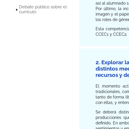
así al alumnado s
Debate público sobre el
Por último, la i
currículo
imagen y el papel
los roles de géner
Esta competencia
CCEC1 y CCEC2.
2. Explorar 
distintos me
recursos y d
El momento actua
tradicionales, co
tanto de forma li
con ellas, y enten
Se deberá distin
producciones qu
definido. En ambo
sentimientos y em