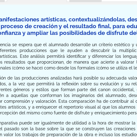
manifestaciones artísticas, contextualizándolas, d
proceso de creación y el resultado final, para edu
onfianza y ampliar las posibilidades de disfrute del
ncia se espera que el alumnado desarrolle un criterio estético y u
ferentes producciones que le ayuden a descubrir la multiplic
rtísticas. Este análisis permitirá identificar y diferenciar los len
os resultados que proporcionan, de manera que acierte a valorar
ales (cómo se hace) como desde los formales (cómo se utiliza el le
ción de las producciones analizadas hará posible su adecuada va
dos, a la vez que permitirá la reflexión sobre su evolución y su r
erentes géneros y estilos que forman parte del canon occidental,
ién a aquellas que conforman los imaginarios del alumnado, des
 comprensión y valoración. Esta comparación ha de contribuir al des
ntes artísticos, y a enriquecer el repertorio visual al que los alumn
percepción del mismo como fuente de disfrute y enriquecimiento pers
parativa puede ser igualmente de utilidad a la hora de mostrar la h
el pasado son la base sobre la que se construyen las creaciones 
n valor los trabajos de preparación de la obra e incluso los estudi