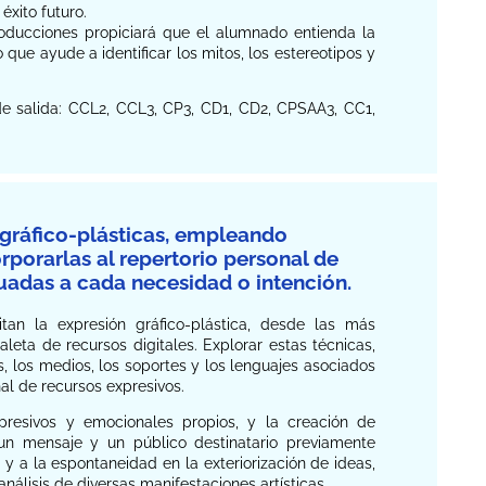
éxito futuro.
producciones propiciará que el alumnado entienda la
que ayude a identificar los mitos, los estereotipos y
 de salida: CCL2, CCL3, CP3, CD1, CD2, CPSAA3, CC1,
s gráfico-plásticas, empleando
rporarlas al repertorio personal de
cuadas a cada necesidad o intención.
tan la expresión gráfico-plástica, desde las más
leta de recursos digitales. Explorar estas técnicas,
, los medios, los soportes y los lenguajes asociados
nal de recursos expresivos.
presivos y emocionales propios, y la creación de
un mensaje y un público destinatario previamente
 y a la espontaneidad en la exteriorización de ideas,
nálisis de diversas manifestaciones artísticas.