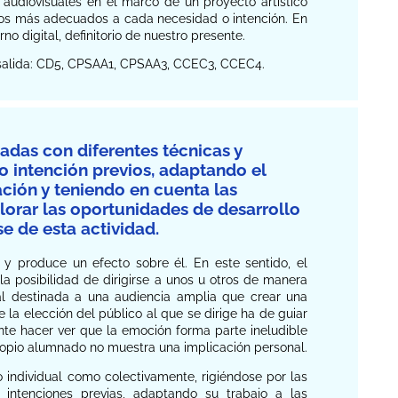
s audiovisuales en el marco de un proyecto artístico
 los más adecuados a cada necesidad o intención. En
no digital, definitorio de nuestro presente.
e salida: CD5, CPSAA1, CPSAA3, CCEC3, CCEC4.
zadas con diferentes técnicas y
 o intención previos, adaptando el
ación y teniendo en cuenta las
alorar las oportunidades de desarrollo
e de esta actividad.
 y produce un efecto sobre él. En este sentido, el
a posibilidad de dirigirse a unos u otros de manera
al destinada a una audiencia amplia que crear una
 la elección del público al que se dirige ha de guiar
nte hacer ver que la emoción forma parte ineludible
propio alumnado no muestra una implicación personal.
 individual como colectivamente, rigiéndose por las
 intenciones previas, adaptando su trabajo a las