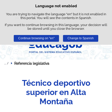
Searc
Language not enabled
Cookie Policy
Skip to content
box
You are trying to navigate the language "en" but it is not enabled in
This website uses its own cookies to facilitate browsing and third-
party cookies to obtain usage and satisfaction statistics.
this portal. You will see the contents in Spanish.
If you want to continue browsing in this language, your decision will
You can get more information in the "Cookies" section of our
legal
be stored until you close the browser.
notice
.
Continue browsing on "en"
Accept
Reject
Change to Spanish
Referencia legislativa
Técnico deportivo
superior en Alta
Montaña