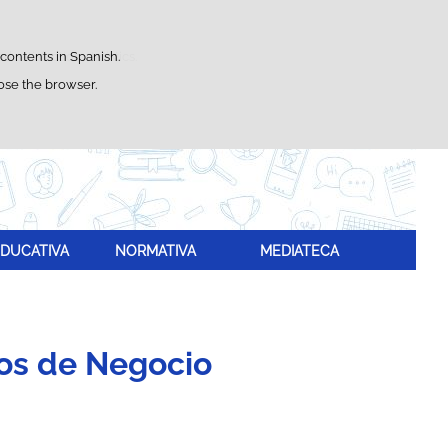
Search
box
satisfaction statistics.
 contents in Spanish.
lose the browser.
DUCATIVA
NORMATIVA
MEDIATECA
os de Negocio