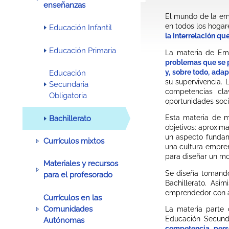
enseñanzas
El mundo de la emp
en todos los hogar
Educación Infantil
la interrelación qu
Educación Primaria
La materia de Em
problemas que se p
y, sobre todo, adap
Educación
su supervivencia. 
Secundaria
competencias cl
Obligatoria
oportunidades soci
Esta materia de 
Bachillerato
objetivos: aproxim
un aspecto fundame
Currículos mixtos
una cultura empren
para diseñar un mo
Materiales y recursos
Se diseña tomando
para el profesorado
Bachillerato. Asim
emprendedor con act
Currículos en las
Comunidades
La materia parte 
Educación Secunda
Autónomas
competencia pers