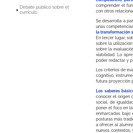
comprender el func
Debate público sobre el
con otros relacion
currículo
Se desarrolla a par
unas competencias 
la transformación s
En tercer lugar, s
sobre la utilizaci
sobre la evaluació
viabilidad. Lo apr
poder redactar y p
Los criterios de e
cognitivo, instrum
futura proyección p
Los saberes bási
conocer el origen 
social, de igualda
poner el foco en l
enmarcadas bajo 
posturas más tradi
a ofrecer al alumn
nuevos contextos; 