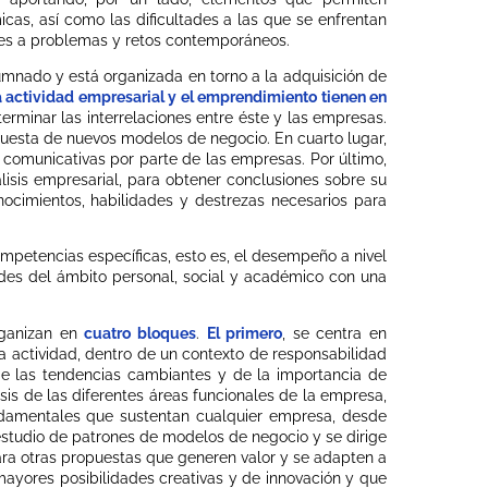
as, así como las dificultades a las que se enfrentan
iones a problemas y retos contemporáneos.
alumnado y está organizada en torno a la adquisición de
a actividad empresarial y el emprendimiento tienen en
erminar las interrelaciones entre éste y las empresas.
opuesta de nuevos modelos de negocio. En cuarto lugar,
s comunicativas por parte de las empresas. Por último,
lisis empresarial, para obtener conclusiones sobre su
nocimientos, habilidades y destrezas necesarios para
ompetencias específicas, esto es, el desempeño a nivel
dades del ámbito personal, social y académico con una
rganizan en
cuatro bloques
.
El primero
, se centra en
la actividad, dentro de un contexto de responsabilidad
 de las tendencias cambiantes y de la importancia de
isis de las diferentes áreas funcionales de la empresa,
damentales que sustentan cualquier empresa, desde
 estudio de patrones de modelos de negocio y se dirige
ara otras propuestas que generen valor y se adapten a
mayores posibilidades creativas y de innovación y que