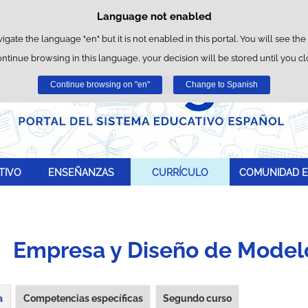
Language not enabled
Cookie Policy
Skip to content
wn cookies to facilitate browsing and third-party cookies to obtain usage and 
vigate the language "en" but it is not enabled in this portal. You will see the
ontinue browsing in this language, your decision will be stored until you c
You can get more information in the "Cookies" section of our
legal notice
.
Continue browsing on "en"
Accept
Reject
Change to Spanish
TIVO
ENSEÑANZAS
CURRÍCULO
COMUNIDAD E
Empresa y Diseño de Model
a
Competencias específicas
Segundo curso