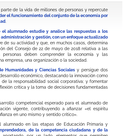
parte de la vida de millones de personas y repercute
der el funcionamiento del conjunto de la economía por
dad
.
 el alumnado estudie y analice las respuestas a los
 administración y gestión, con un enfoque actualizado
ave de su actividad y que, en muchos casos, determina
ión del Consejo de 22 de mayo de 2018 relativa a las
as personas deben comprender la economía y las
una empresa, una organización o la sociedad.
 de Humanidades y Ciencias Sociales
y persigue dos
 desarrollo económico, destacando la innovación como
 de la responsabilidad social corporativa; y fomentar
eflexión crítica y la toma de decisiones fundamentadas
esarrollo competencial esperado para el alumnado de
lación vigente, contribuyendo a afianzar «el espíritu
nfianza en uno mismo y sentido crítico».
el alumnado en las etapas de Educación Primaria y
mprendedora, de la competencia ciudadana y de la
 aportando, por un lado, elementos que permiten