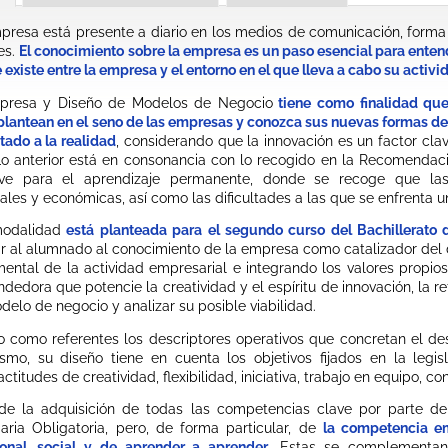
resa está presente a diario en los medios de comunicación, forma 
es.
El conocimiento sobre la empresa es un paso esencial para enten
e existe entre la empresa y el entorno en el que lleva a cabo su activi
presa y Diseño de Modelos de Negocio
tiene como finalidad que
lantean en el seno de las empresas y conozca sus nuevas formas de
tado a la realidad
, considerando que la innovación es un factor cl
Lo anterior está en consonancia con lo recogido en la Recomendac
ave para el aprendizaje permanente, donde se recoge que l
ales y económicas, así como las dificultades a las que se enfrenta 
modalidad
está planteada para el segundo curso del Bachillerato
ar al alumnado al conocimiento de la empresa como catalizador del
ntal de la actividad empresarial e integrando los valores propios
dedora que potencie la creatividad y el espíritu de innovación, la r
delo de negocio y analizar su posible viabilidad.
 como referentes los descriptores operativos que concretan el d
ismo, su diseño tiene en cuenta los objetivos fijados en la legis
itudes de creatividad, flexibilidad, iniciativa, trabajo en equipo, co
de la adquisición de todas las competencias clave por parte d
ria Obligatoria, pero, de forma particular, de
la competencia e
onal, social y de aprender a aprender
. Estas se complementan