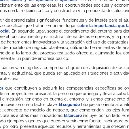
ionamiento de las empresas, las oportunidades sociales y económic
ados con la reflexión crítica y constructiva y la propuesta de soluc
tir de aprendizajes significativos, funcionales y de interés para el 
específicas que tratan, en primer lugar,
sobre la importancia que l
ocial
. En segundo lugar, sobre el conocimiento del entorno para det
obre el funcionamiento y estructura interna de las empresas, y la pr
ón de herramientas innovadoras y la valoración del uso de estrategia
n del modelo de negocio planteado, utilizando herramientas de aná
endido a lo largo del proceso realizado ofrece al alumnado los co
resentar un plan de empresa básico.
valuación van dirigidos a comprobar el grado de adquisición de las c
ental y actitudinal, que pueda ser aplicado en situaciones o activi
rofesional.
cos
que contribuyen a adquirir las competencias específicas se o
de un proyecto empresarial: la persona que arriesga y lleva a cabo 
d e inclusión, teniendo en cuenta el entorno, y siendo consciente
a innovación como factor clave.
El segundo
bloque se orienta al anál
el concepto de modelo de negocio, que comprenden los ejes fun
cionales a otras más innovadoras.
El tercero
incluye, por un lado, el
ado ejemplos vigentes que pueden servir como fuente inspiradora p
y por otro, presenta aquellos recursos y herramientas que ofrecen 